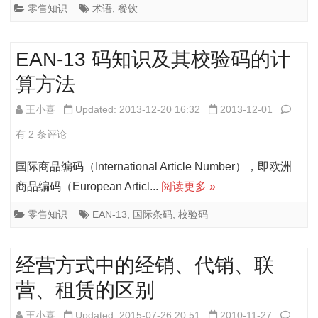
语
零售知识
术语
,
餐饮
理
EAN-13 码知识及其校验码的计
解
算方法
EAN-
王小喜
Updated: 2013-12-20 16:32
2013-12-01
13
有 2 条评论
码
国际商品编码（International Article Number），即欧洲
知
商品编码（European Articl...
阅读更多 »
识
零售知识
EAN-13
,
国际条码
,
校验码
及
其
经营方式中的经销、代销、联
校
营、租赁的区别
验
经
王小喜
Updated: 2015-07-26 20:51
2010-11-27