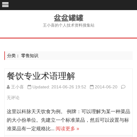
盆盆罐罐
王小喜的个人技术资料搜集站
跳
至
内
容
分类：
零售知识
餐饮专业术语理解
餐
王小喜
Updated: 2014-06-26 19:52
2014-06-20
饮
无评论
专
这里以科脉天天饮食为例。 例牌：可以理解为某一种菜品
业
的大小份单位。先建立一个标准菜品，然后可以设置与标
准菜品有一定规格比...
阅读更多 »
术