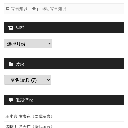
区
零售知识
pos机
,
零售知识
别
归档
归
档
分类
分
类
近期评论
王小喜
发表在《
给我留言
》
張曉明
发表在《
给我留言
》