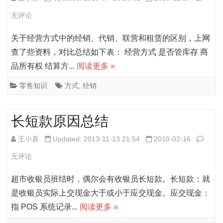
码
营
无评论
的
方
关于经营方式中的经销、代销、联营和租赁的区别，上网
计
式
查了些资料，对比总结如下表： 经营方式 是否管库存 商
算
品所有权 结算方...
阅读更多 »
中
方
的
零售知识
方式
,
经销
法
经
长短款原因总结
销、
代
长
王小喜
Updated: 2013-11-13 21:54
2010-02-16
销、
短
无评论
联
款
超市收银员班结时，偶尔会有收银员长短款。长短款：就
营、
原
是收银员实际上交现金大于或小于应交现金。应交现金：
指 POS 系统记录...
阅读更多 »
租
因