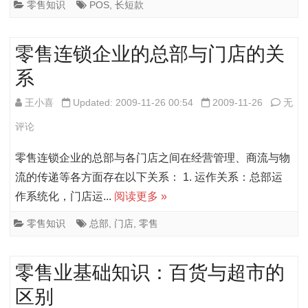
赁
总
零售知识
POS
,
长短款
的
结
零售连锁企业的总部与门店的关
区
系
别
零
王小喜
Updated: 2009-11-26 00:54
2009-11-26
无
售
评论
连
零售连锁企业的总部与各门店之间在经营管理、商流与物
锁
流的传递等各方面存在以下关系： 1. 运作关系：总部运
作系统化，门店运...
阅读更多 »
企
业
零售知识
总部
,
门店
,
零售
的
零售业基础知识：百货与超市的
总
区别
部