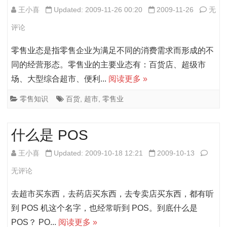
与
零
王小喜
Updated: 2009-11-26 00:20
2009-11-26
无
门
售
评论
店
业
零售业态是指零售企业为满足不同的消费需求而形成的不
的
基
同的经营形态。零售业的主要业态有：百货店、超级市
场、大型综合超市、便利...
阅读更多 »
关
础
系
知
零售知识
百货
,
超市
,
零售业
识：
什么是 POS
百
货
什
王小喜
Updated: 2009-10-18 12:21
2009-10-13
与
么
无评论
超
是
去超市买东西，去药店买东西，去专卖店买东西，都有听
市
POS
到 POS 机这个名字，也经常听到 POS。到底什么是
POS？ PO...
阅读更多 »
的