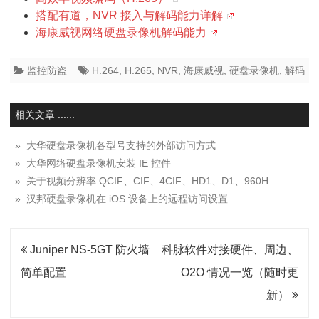
搭配有道，NVR 接入与解码能力详解
海康威视网络硬盘录像机解码能力
监控防盗
H.264
,
H.265
,
NVR
,
海康威视
,
硬盘录像机
,
解码
相关文章 ......
» 大华硬盘录像机各型号支持的外部访问方式
» 大华网络硬盘录像机安装 IE 控件
» 关于视频分辨率 QCIF、CIF、4CIF、HD1、D1、960H
» 汉邦硬盘录像机在 iOS 设备上的远程访问设置
文
Juniper NS-5GT 防火墙
科脉软件对接硬件、周边、
章
简单配置
O2O 情况一览（随时更
导
新）
航