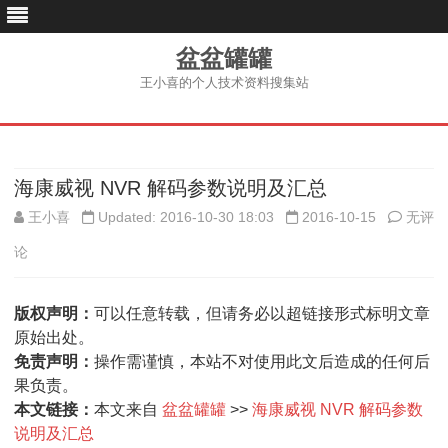
盆盆罐罐
王小喜的个人技术资料搜集站
跳
至
内
容
海康威视 NVR 解码参数说明及汇总
海
王小喜
Updated: 2016-10-30 18:03
2016-10-15
无评
康
论
威
版权声明：
可以任意转载，但请务必以超链接形式标明文章
视
原始出处。
NVR
免责声明：
操作需谨慎，本站不对使用此文后造成的任何后
果负责。
解
本文链接：
本文来自
盆盆罐罐
>>
海康威视 NVR 解码参数
码
说明及汇总