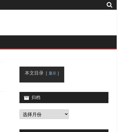
本文目录
显示
归档
归
档