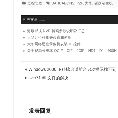
监控防盗
DAHUADDNS
,
P2P
,
大华
,
硬盘录像机
相关文章 ......
» 海康威视 NVR 解码参数说明及汇总
» 大华计价秤相关设置和使用
» 大华网络硬盘录像机安装 IE 控件
» 关于视频分辨率 QCIF、CIF、4CIF、HD1、D1、960H
文
Windows 2000 下科脉启谋前台启动提示找不到
章
msvcr71.dll 文件的解决
导
航
发表回复