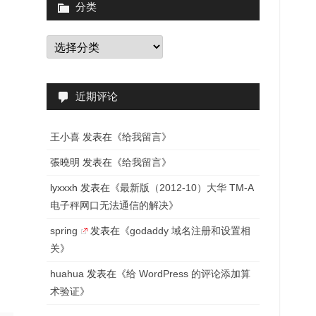
分类
分
类
近期评论
王小喜
发表在《
给我留言
》
張曉明
发表在《
给我留言
》
lyxxxh
发表在《
最新版（2012-10）大华 TM-A
电子秤网口无法通信的解决
》
spring
发表在《
godaddy 域名注册和设置相
关
》
huahua
发表在《
给 WordPress 的评论添加算
术验证
》