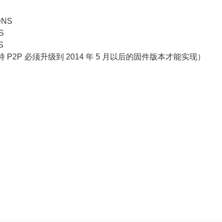
像
DNS
机
S
各
S
持 P2P 必须升级到 2014 年 5 月以后的固件版本才能实现）
型
号
支
持
的
外
部
访
问
方