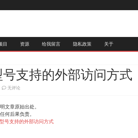
跳
项目
资源
给我留言
隐私政策
关于
至
内
容
型号支持的外部访问方式
大
无评论
华
明文章原始出处。
硬
任何后果负责。
盘
型号支持的外部访问方式
录