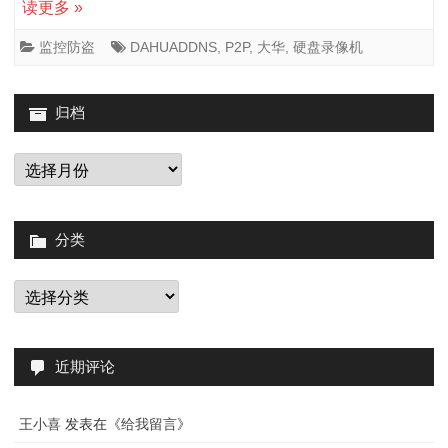
读更多 »
录
像
监控防盗
DAHUADDNS
,
P2P
,
大华
,
硬盘录像机
机
归档
各
型
归
档
号
支
分类
持
分
的
类
外
部
近期评论
访
王小喜
发表在《
给我留言
》
问