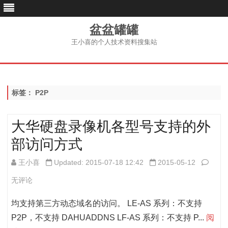
盆盆罐罐
王小喜的个人技术资料搜集站
跳
至
内
容
标签：
P2P
大华硬盘录像机各型号支持的外
部访问方式
大
王小喜
Updated: 2015-07-18 12:42
2015-05-12
华
无评论
硬
均支持第三方动态域名的访问。 LE-AS 系列：不支持
盘
P2P，不支持 DAHUADDNS LF-AS 系列：不支持 P...
阅