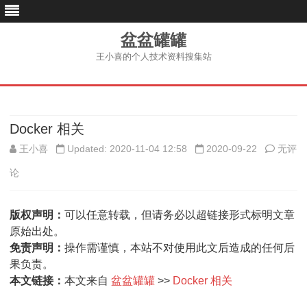
盆盆罐罐
王小喜的个人技术资料搜集站
跳
至
内
容
Docker 相关
Docke
王小喜
Updated: 2020-11-04 12:58
2020-09-22
无评
相
论
关
版权声明：
可以任意转载，但请务必以超链接形式标明文章
原始出处。
免责声明：
操作需谨慎，本站不对使用此文后造成的任何后
果负责。
本文链接：
本文来自
盆盆罐罐
>>
Docker 相关