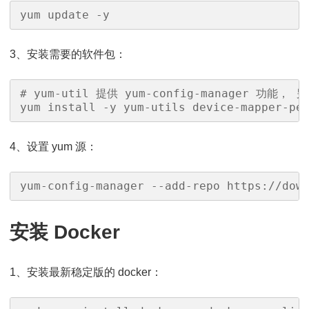
yum update -y
3、安装需要的软件包：
# yum-util 提供 yum-config-manager 功能， 
yum install -y yum-utils device-mapper-pe
4、设置 yum 源：
yum-config-manager --add-repo https://dow
安装 Docker
1、安装最新稳定版的 docker：