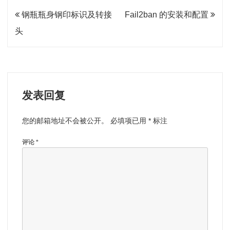
文
钢瓶瓶身钢印标识及转接
Fail2ban 的安装和配置
章
头
导
航
发表回复
您的邮箱地址不会被公开。
必填项已用
*
标注
评论
*