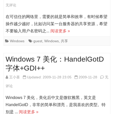
的
何
无评论
解
设
在可信任的网络里，需要的就是简单和效率，有时候希望
决
置
操作越少越好，比如访问某一台服务器的共享资源，希望
不要输入用户名密码之...
阅读更多 »
自
动
Windows
guest
,
Windows
,
共享
以
Windows 7 美化：HandelGotD
Guest
字体+GDI++
账
户
Wind
王小喜
Updated: 2009-11-28 23:05
2009-11-28
无
访
7
评论
问
美
Windows 7 美化，美化后中文是微软雅黑，英文是
共
化：
HandelGotD，非常的简单和漂亮，是我喜欢的类型。特
别是 ...
阅读更多 »
享
Hand