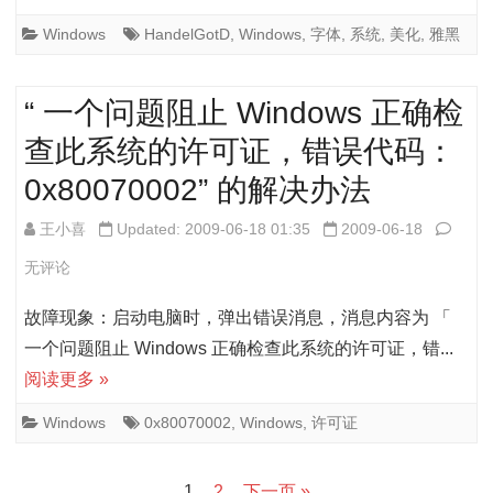
资
字
Windows
HandelGotD
,
Windows
,
字体
,
系统
,
美化
,
雅黑
源
体
“ 一个问题阻止 Windows 正确检
+GDI
查此系统的许可证，错误代码：
0x80070002” 的解决办法
“
王小喜
Updated: 2009-06-18 01:35
2009-06-18
一
无评论
个
故障现象：启动电脑时，弹出错误消息，消息内容为 「
问
一个问题阻止 Windows 正确检查此系统的许可证，错...
阅读更多 »
题
阻
Windows
0x80070002
,
Windows
,
许可证
止
文
1
2
下一页 »