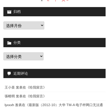
Wind
章
正
归档
分
确
页
归
检
档
查
分类
此
系
分
类
统
的
近期评论
许
可
王小喜
发表在《
给我留言
》
证，
張曉明
发表在《
给我留言
》
错
lyxxxh
发表在《
最新版（2012-10）大华 TM-A 电子秤网口无法通