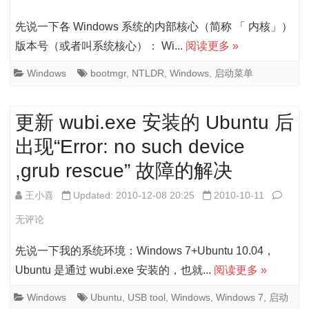
大
及
先说一下各 Windows 系统的内部核心（简称 「 内核」）
全
Wind
版本号（或者叫系统核心）： Wi...
阅读更多 »
7
Windows
bootmgr
,
NTLDR
,
Windows
,
启动菜单
启
动
更新 wubi.exe 安装的 Ubuntu 后
过
出现“Error: no such device
程
,grub rescue” 故障的解决
概
更
王小喜
Updated: 2010-12-08 20:25
2010-10-11
述
新
无评论
wubi.
先说一下我的系统环境：Windows 7+Ubuntu 10.04，
安
Ubuntu 是通过 wubi.exe 安装的，也就...
阅读更多 »
装
Windows
Ubuntu
,
USB tool
,
Windows
,
Windows 7
,
启动