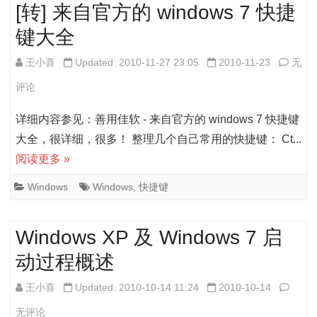
价
[转] 来自官方的 windows 7 快捷
签
键大全
设
[转]
王小喜
Updated: 2010-11-27 23:05
2010-11-23
无
置
来
评论
总
自
详细内容参见：善用佳软 - 来自官方的 windows 7 快捷键
结
官
大全，很详细，很多！ 整理几个自己常用的快捷键： Ct...
阅读更多 »
方
的
Windows
Windows
,
快捷键
wind
Windows XP 及 Windows 7 启
7
动过程概述
快
捷
Wind
王小喜
Updated: 2010-10-14 11:24
2010-10-14
键
XP
无评论