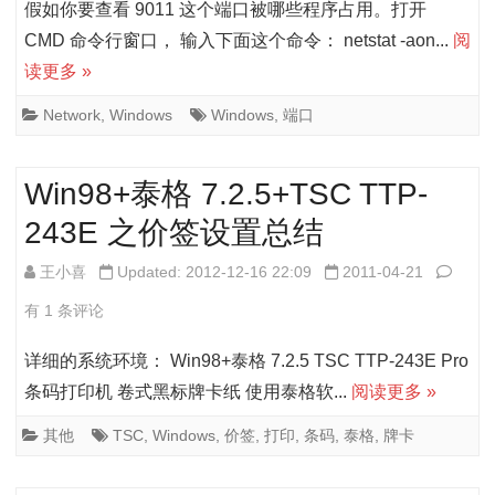
假如你要查看 9011 这个端口被哪些程序占用。打开
务
看
CMD 命令行窗口， 输入下面这个命令： netstat -aon...
阅
读更多 »
端
口
Network
,
Windows
Windows
,
端口
占
Win98+泰格 7.2.5+TSC TTP-
用
243E 之价签设置总结
情
况
Win9
王小喜
Updated: 2012-12-16 22:09
2011-04-21
的
格
有 1 条评论
方
7.2.5
详细的系统环境： Win98+泰格 7.2.5 TSC TTP-243E Pro
法
TTP-
条码打印机 卷式黑标牌卡纸 使用泰格软...
阅读更多 »
243E
其他
TSC
,
Windows
,
价签
,
打印
,
条码
,
泰格
,
牌卡
之