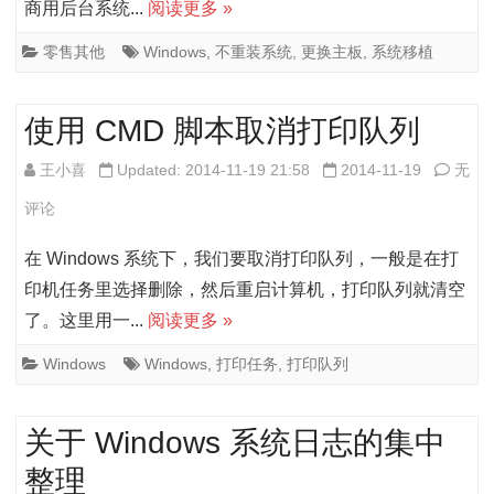
商用后台系统...
阅读更多 »
统
Wind
零售其他
Windows
,
不重装系统
,
更换主板
,
系统移植
完
使用 CMD 脚本取消打印队列
美
移
使
王小喜
Updated: 2014-11-19 21:58
2014-11-19
无
植
用
评论
到
CMD
在 Windows 系统下，我们要取消打印队列，一般是在打
新
脚
印机任务里选择删除，然后重启计算机，打印队列就清空
了。这里用一...
阅读更多 »
计
本
算
取
Windows
Windows
,
打印任务
,
打印队列
机
消
关于 Windows 系统日志的集中
上
打
整理
的
印