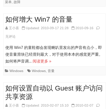
菜单
,
故障
的
Ubunt
如何增大 Win7 的音量
后
出
如
王小喜
Updated: 2010-09-17 21:28
2010-09-16
现
何
无评论
“Error
增
使用 Win7 的童鞋都会发现喇叭里发出的声音有点小，即
no
大
使音量滑块已经滑到最大，对于使用本本的感觉更严重。
如何将声音调...
阅读更多 »
such
Win7
devic
的
Windows
Windows
,
音量
,grub
音
如何设置自动以 Guest 账户访问
rescu
量
共享资源
故
障
如
王小喜
Updated: 2010-02-07 15:10
2010-02-07