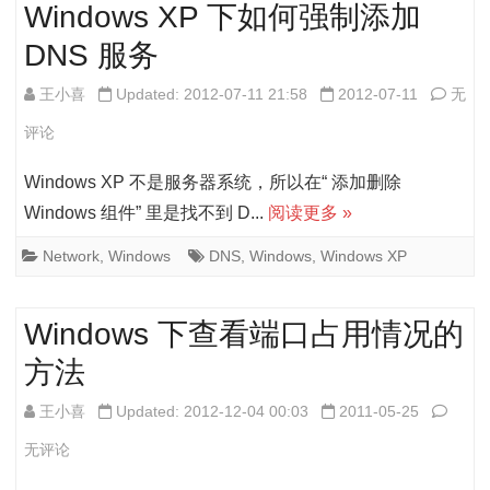
Windows XP 下如何强制添加
的
示
DNS 服务
优
的
化
快
Wind
王小喜
Updated: 2012-07-11 21:58
2012-07-11
无
技
捷
XP
评论
巧
方
下
Windows XP 不是服务器系统，所以在“ 添加删除
式
如
Windows 组件” 里是找不到 D...
阅读更多 »
何
Network
,
Windows
DNS
,
Windows
,
Windows XP
强
制
Windows 下查看端口占用情况的
添
方法
加
Wind
王小喜
Updated: 2012-12-04 00:03
2011-05-25
DNS
下
无评论
服
查