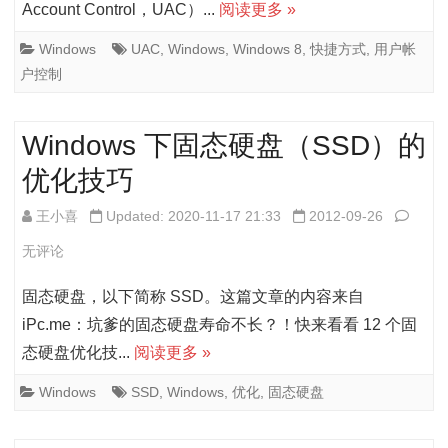
创
Account Control，UAC）...
阅读更多 »
建
Windows
UAC
,
Windows
,
Windows 8
,
快捷方式
,
用户帐
户控制
不
弹
Windows 下固态硬盘（SSD）的
出
优化技巧
用
Wind
户
王小喜
Updated: 2020-11-17 21:33
2012-09-26
下
帐
无评论
固
户
固态硬盘，以下简称 SSD。这篇文章的内容来自
态
控
iPc.me：坑爹的固态硬盘寿命不长？！快来看看 12 个固
态硬盘优化技...
阅读更多 »
硬
制
盘
（UA
Windows
SSD
,
Windows
,
优化
,
固态硬盘
（SS
提