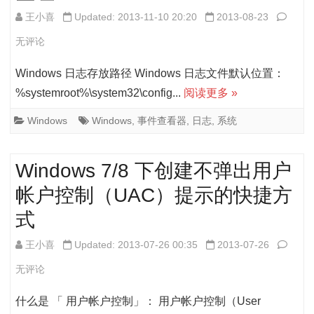
方
队
关
王小喜
Updated: 2013-11-10 20:20
2013-08-23
法
列
于
无评论
Wind
Windows 日志存放路径 Windows 日志文件默认位置：
系
%systemroot%\system32\config...
阅读更多 »
统
Windows
Windows
,
事件查看器
,
日志
,
系统
日
志
Windows 7/8 下创建不弹出用户
的
帐户控制（UAC）提示的快捷方
集
式
中
Wind
王小喜
Updated: 2013-07-26 00:35
2013-07-26
整
7/8
无评论
理
下
什么是 「 用户帐户控制」： 用户帐户控制（User