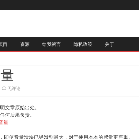
跳
项目
资源
给我留言
隐私政策
关于
至
内
容
音量
如
无评论
何
明文章原始出处。
增
任何后果负责。
大
的音量
Win7
点小，即使音量滑块已经滑到最大，对于使用本本的感觉更严重。