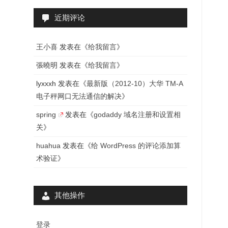
近期评论
王小喜
发表在《
给我留言
》
張曉明
发表在《
给我留言
》
lyxxxh
发表在《
最新版（2012-10）大华 TM-A
电子秤网口无法通信的解决
》
spring
发表在《
godaddy 域名注册和设置相
关
》
huahua
发表在《
给 WordPress 的评论添加算
术验证
》
其他操作
登录