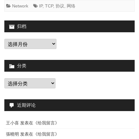
型
Network
IP
,
TCP
,
协议
,
网络
记
忆
归档
法
归
档
及
TCP
分类
的
三
分
类
次
握
近期评论
手
王小喜
发表在《
给我留言
》
張曉明
发表在《
给我留言
》