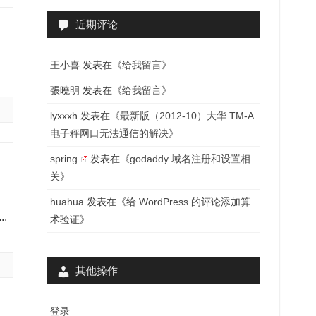
近期评论
王小喜
发表在《
给我留言
》
張曉明
发表在《
给我留言
》
lyxxxh
发表在《
最新版（2012-10）大华 TM-A
电子秤网口无法通信的解决
》
spring
发表在《
godaddy 域名注册和设置相
关
》
huahua
发表在《
给 WordPress 的评论添加算
.
术验证
》
其他操作
登录