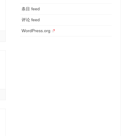
条目 feed
评论 feed
WordPress.org