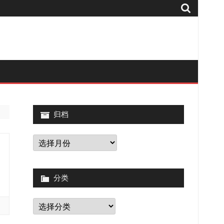
归档
归
档
分类
分
类