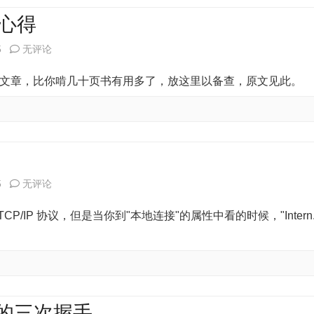
数
习心得
据
[转]iP
5
无评论
库
地
算的文章，比你啃几十页书有用多了，放这里以备查，原文见此。
服
址
务
与
器
子
的
网
如
5
地
无评论
掩
何
址
IP 协议，但是当你到"本地连接"的属性中看的时候，"Intern..
码
重
的
装
学
TCP/IP
习
协
 的三次握手