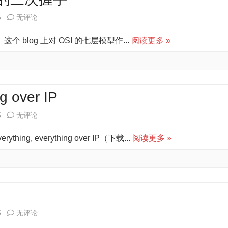
心
议
OSI
5
无评论
得
七
互联。这个 blog 上对 OSI 的七层模型作...
阅读更多 »
层
模
型
ng over IP
记
IP
5
无评论
忆
over
g, everything over IP（下载...
阅读更多 »
法
everything,
及
everything
TCP
over
的
IP
IP
5
三
无评论