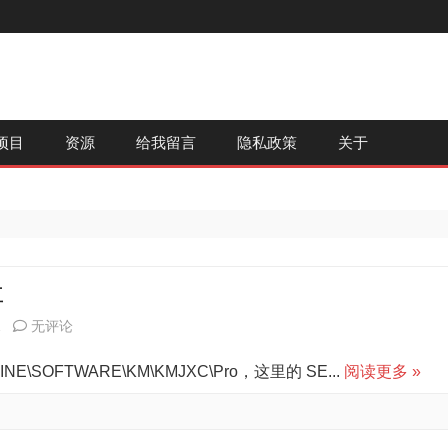
跳
项目
资源
给我留言
隐私政策
关于
至
内
容
址
关
1
无评论
于
SOFTWARE\KM\KMJXC\Pro，这里的 SE...
阅读更多 »
启
谋