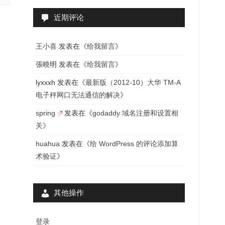
近期评论
王小喜
发表在《
给我留言
》
張曉明
发表在《
给我留言
》
lyxxxh
发表在《
最新版（2012-10）大华 TM-A
电子秤网口无法通信的解决
》
spring
发表在《
godaddy 域名注册和设置相
关
》
huahua
发表在《
给 WordPress 的评论添加算
术验证
》
其他操作
登录