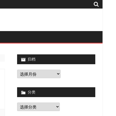
归档
归
档
分类
分
类