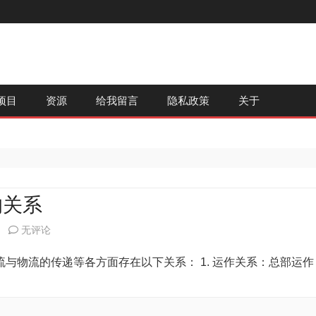
跳
项目
资源
给我留言
隐私政策
关于
至
内
容
的关系
零
无评论
售
与物流的传递等各方面存在以下关系： 1. 运作关系：总部运作
连
锁