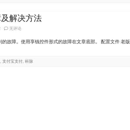
对
接
障及解决方法
硬
科
2
无评论
件、
脉
的故障。使用享钱控件形式的故障在文章底部。 配置文件 老版
周
软
边、
件
,
支付宝支付
,
科脉
O2O
微
情
平
况
台
一
和
览
微
（随
支
时
付