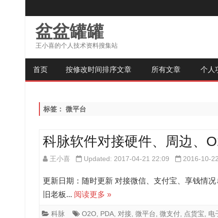
盆盆罐罐
王小喜的个人技术资料搜集站
首页
按修改时间排序文章
所有文章
个人
标签：
微平台
科脉软件对接硬件、周边、O
王小喜
Updated: 2017-04-21 22:09
2016-10-2
更新日期：随时更新 对接微信、支付宝、享钱情况↓↓
旧老板...
阅读更多 »
科脉
O2O
,
PDA
,
对接
,
微平台
,
微支付
,
点货宝
,
电