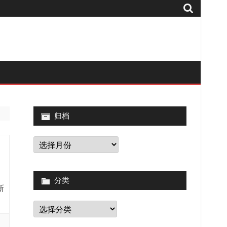
归档
归
档
分类
新
分
类