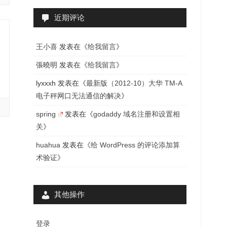
近期评论
王小喜
发表在《
给我留言
》
張曉明
发表在《
给我留言
》
lyxxxh
发表在《
最新版（2012-10）大华 TM-A
电子秤网口无法通信的解决
》
spring
发表在《
godaddy 域名注册和设置相
关
》
huahua
发表在《
给 WordPress 的评论添加算
术验证
》
其他操作
登录