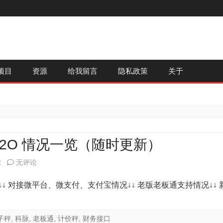
跳
项目
资源
给我留言
隐私政策
关于
至
内
容
2O 情况一览（随时更新）
科
2
无评论
脉
 对接微平台、微支付、支付宝情况↓↓ 老版老板通支持情况↓↓ 
软
件
子秤
,
科脉
,
老板通
,
计价秤
,
财务接口