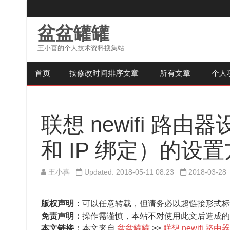
盆盆罐罐
王小喜的个人技术资料搜集站
首页
按修改时间排序文章
所有文章
个人
联想 newifi 路由
和 IP 绑定）的设
王小喜
Updated: 2018-05-11 08:23
2018-03-28
版权声明：
可以任意转载，但请务必以超链接形式标
免责声明：
操作需谨慎，本站不对使用此文后造成的
本文链接：
本文来自
盆盆罐罐
>>
联想 newifi 路