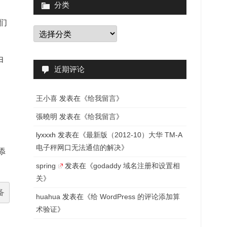
分类
们
分
类
由
近期评论
王小喜
发表在《
给我留言
》
張曉明
发表在《
给我留言
》
lyxxxh
发表在《
最新版（2012-10）大华 TM-A
电子秤网口无法通信的解决
》
添
spring
发表在《
godaddy 域名注册和设置相
关
》
备
huahua
发表在《
给 WordPress 的评论添加算
术验证
》