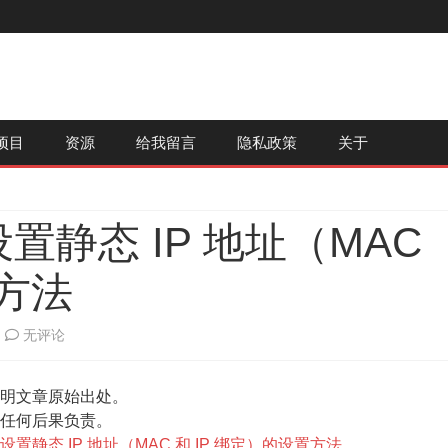
跳
项目
资源
给我留言
隐私政策
关于
至
内
容
器设置静态 IP 地址（MAC
置方法
联
无评论
想
明文章原始出处。
newifi
任何后果负责。
路
由器设置静态 IP 地址（MAC 和 IP 绑定）的设置方法