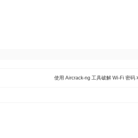
定）
的
设
置
方
法
使用 Aircrack-ng 工具破解 Wi-Fi 密码