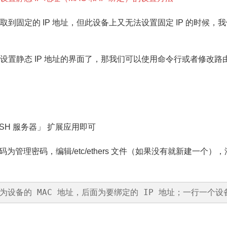
由
固定的 IP 地址，但此设备上又无法设置固定 IP 的时候，我
器
设
可视化的设置静态 IP 地址的界面了，那我们可以使用命令行或者修改路
置
静
态
IP
SH 服务器」 扩展应用即可
地
密码为管理密码，编辑/etc/ethers 文件（如果没有就新建一个），
址
（MAC
和
x //前面为设备的 MAC 地址，后面为要绑定的 IP 地址；一行一个设
IP
绑