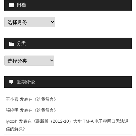
归档
归
档
分类
分
类
近期评论
王小喜
发表在《
给我留言
》
張曉明
发表在《
给我留言
》
lyxxxh
发表在《
最新版（2012-10）大华 TM-A 电子秤网口无法通
信的解决
》