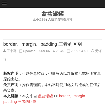
盆盆罐罐
王小喜的个人技术资料搜集站
跳
至
内
容
border、margin、padding 三者的区别
borde
王小喜
Updated: 2009-06-14 23:40
2009-04-01
无评
margi
论
paddi
版权声明：
可以任意转载，但请务必以超链接形式标明文章
三
原始出处。
者
免责声明：
操作需谨慎，本站不对使用此文后造成的任何后
果负责。
的
本文链接：
本文来自
盆盆罐罐
>>
border、margin、
区
padding 三者的区别