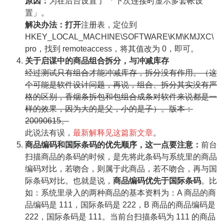
原因：
为在后台设置了 「下次连接时显示多套帐设
置」。
解决办法：打开
注册表，定位到
HKEY_LOCAL_MACHINE\SOFTWARE\KM\KMJXC\
pro，找到 remoteaccess，将其值改为 0，即可。
关于启谋中的商品组合拆分，与冲减库存
经过测试只有组合才能冲减库存，拆分没有作用。（这
个可能是软件设计问题，再说，组合、拆分其实没有严
格的区别，香烟条拆包和包组合成条对软件来说都是一
样的效果，因为大的是父，小的是子）。版本：
20090615。
此说法有误，
最新解释见这篇新文章
。
商品编码和国际条码的优先顺序，这一点要注意：
前台
扫描商品的条码的时候，是先将此条码与系统里的商品
编码对比，若吻合，则属于此商品，若不吻合，再与国
际条码对比。也就是说，
商品编码优先于国际条码
。比
如：系统里录入的两种商品的基本资料为：A 商品的商
品编码是 111，国际条码是 222，B 商品的商品编码是
222，国际条码是 111。当前台扫描条码为 111 的商品