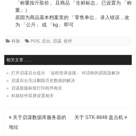
「称重按斤取价」 且商品 「生鲜标志」 已设置为 「称
重」）
原因为商品基本档案里的 「零售单位」 录入错误，改
为 「公斤」 或 「kg」 即可
科脉
POS
,
后台
,
启谋
,
软件
相关文章 ......
» 打开启谋后台提示 「远程登录连接」 对话框的原因及解决
» 启谋后台无法删除历史数据的解决
» 启谋新版标签打印程序相关
» 科脉软件双屏设置相关
文
关于启谋数据库服务器的
关于 STK-8848 盘点机
章
地址