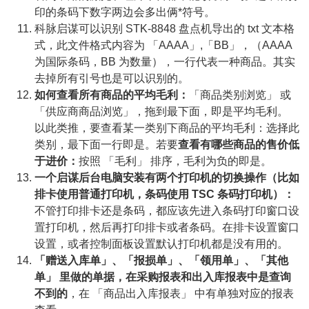
印的条码下数字两边会多出俩*符号。
科脉启谋可以识别 STK-8848 盘点机导出的 txt 文本格
式，此文件格式内容为 「AAAA」,「BB」，（AAAA
为国际条码，BB 为数量），一行代表一种商品。其实
去掉所有引号也是可以识别的。
如何查看所有商品的平均毛利：
「商品类别浏览」 或
「供应商商品浏览」，拖到最下面，即是平均毛利。
以此类推，要查看某一类别下商品的平均毛利：选择此
类别，最下面一行即是。若要
查看有哪些商品的售价低
于进价：
按照 「毛利」 排序，毛利为负的即是。
一个启谋后台电脑安装有两个打印机的切换操作（比如
排卡使用普通打印机，条码使用 TSC 条码打印机）：
不管打印排卡还是条码，都应该先进入条码打印窗口设
置打印机，然后再打印排卡或者条码。在排卡设置窗口
设置，或者控制面板设置默认打印机都是没有用的。
「赠送入库单」、「报损单」、「领用单」、「其他
单」 里做的单据，在采购报表和出入库报表中是查询
不到的
，在 「商品出入库报表」 中有单独对应的报表