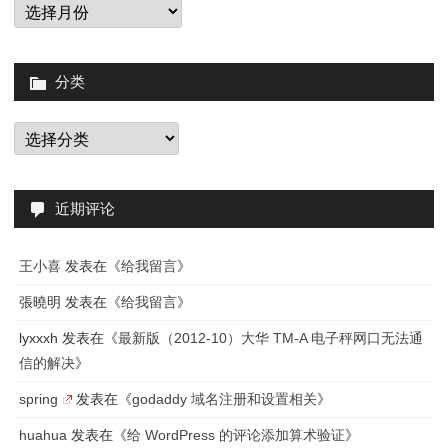
归
档
分类
分
类
近期评论
王小喜
发表在《
给我留言
》
張曉明
发表在《
给我留言
》
lyxxxh
发表在《
最新版（2012-10）大华 TM-A 电子秤网口无法通
信的解决
》
spring
发表在《
godaddy 域名注册和设置相关
》
huahua
发表在《
给 WordPress 的评论添加算术验证
》