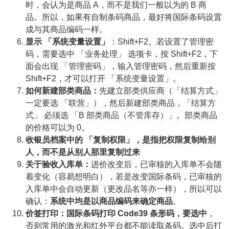
时，会认为是商品 A，而不是我们一般以为的 B 商
品。所以，如果有自制条码商品，最好将国际条码设置
成与其商品编码一样。
显示 「系统变量设置」
：Shift+F2。若设置了管理密
码，需要选中 「业务处理」 选项卡，按 Shift+F2，下
面会出现 「管理密码」，输入管理密码，然后重新按
Shift+F2，才可以打开 「系统变量设置」。
如何新建部类商品：
先建立部类供应商（「结算方式」
一定要选 「联营」），然后新建部类商品，「结算方
式」 必须选 「B 部类商品（不管库存）」。部类商品
的价格可以为 0。
收银员档案中的 「复制权限」，是指把权限复制给别
人，而不是从别人那里复制过来
关于验收入库单：
进价改变后，已审核的入库单不会随
着变化（容易想明白），若是改变国际条码，已审核的
入库单中会自动更新（更改品名等亦一样），所以可以
确认：
系统中均是以商品编码来确定商品
。
价签打印：国际条码打印 Code39 条形码，要选中
，
否则常用的激光和红外平台都不能读取条码。选中后打