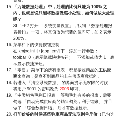
查看。
「万能数据处理」 中，处理的比例只能为 100% 之
内，也就是说只能将数据做缩小处理，如何做放大处理
呢？
Shift+F2 打开 「系统变量设置」，找到 「数据处理报
表折扣」 一项，将其值改为想要的值即可，如 2 表示
200% 。
菜单栏下的快捷按钮控制
在 kmjxc.ini 中 [app_env] 下，添加一行参数：
toolbar=0（表示隐藏快捷按钮），不添加或值为 1，表
示显示快捷按钮。
「零售」 菜单下的所有报表，都是按照商品的
主供应
商
来查询，是查不到商品的非主供应商数据的。
若进入 「清空系统数据」 的界面提示无权限的时候，
将用户 9001 的密码改为
2003
即可。
「中类销售毛利日报表」 等和毛利有关的报表，需要
勾选 「自动完成供应商的销售勾兑，利于结账」 并且
做了 「综合数据日结」 后才有数据显示。
打印价签的时候某些称重商品无法取到单斤价
（已勾选