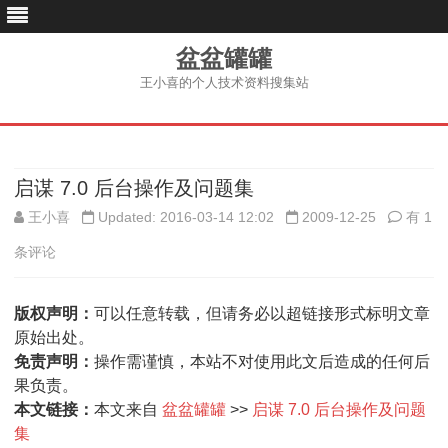
盆盆罐罐
王小喜的个人技术资料搜集站
跳
至
内
容
启谋 7.0 后台操作及问题集
启
王小喜
Updated: 2016-03-14 12:02
2009-12-25
有 1
谋
条评论
7.0
版权声明：
可以任意转载，但请务必以超链接形式标明文章
后
原始出处。
台
免责声明：
操作需谨慎，本站不对使用此文后造成的任何后
果负责。
操
本文链接：
本文来自
盆盆罐罐
>>
启谋 7.0 后台操作及问题
作
集