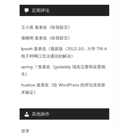
近期评论
王小喜
发表在《
给我留言
》
張曉明
发表在《
给我留言
》
lyxxxh
发表在《
最新版（2012-10）大华 TM-A
电子秤网口无法通信的解决
》
spring
发表在《
godaddy 域名注册和设置相
关
》
huahua
发表在《
给 WordPress 的评论添加算
术验证
》
其他操作
登录