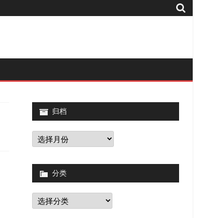
归档
归
档
分类
分
类