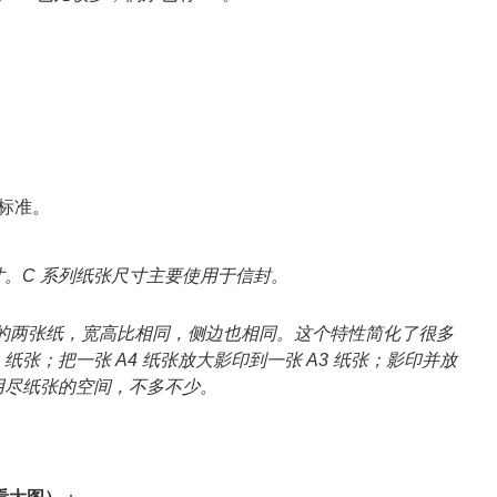
寸
（A4、
A3、
B5
等）
际标准。
张尺寸。C 系列纸张尺寸主要使用于信封。
的两张纸，宽高比相同，侧边也相同。这个特性简化了很多
 纸张；把一张 A4 纸张放大影印到一张 A3 纸张；影印并放
会用尽纸张的空间，不多不少。