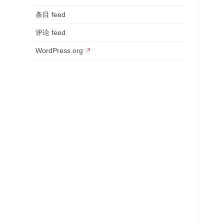
条目 feed
评论 feed
WordPress.org