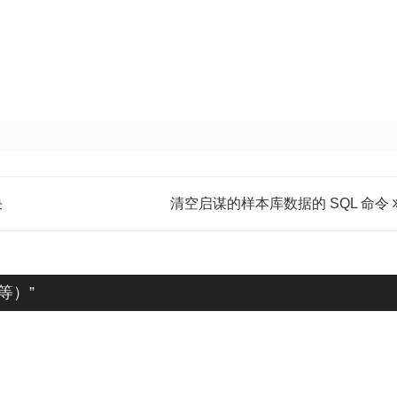
决
清空启谋的样本库数据的 SQL 命令
 等）
”