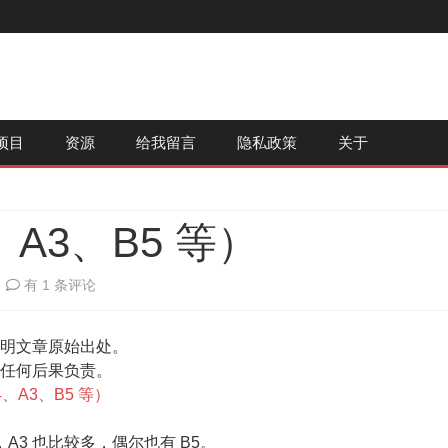
跳
项目
资源
给我留言
隐私政策
关于
至
内
容
A3、B5 等）
关
有 1 条评论
于
明文章原始出处。
纸
任何后果负责。
张
、A3、B5 等）
尺
A3 也比较多，偶尔也有 B5。