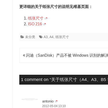
更详细的关于纸张尺寸的说明见维基页面：
纸张尺寸
ISO 216
未分类
A3
,
A4
,
纸张尺寸
文
闪迪（SanDisk）产品不被 Windows 识别的解
章
导
航
1 comment on “
关于纸张尺寸（A4、A3、B5
antonio
2012-05-04 13:10