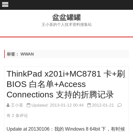
盆盆罐罐
王小喜的个人技术资料搜集站
跳
至
内
容
标签：
WWAN
ThinkPad x201i+MC8781 卡+刷
BIOS 白名单+Access
Connections 支持的折腾记录
Think
王小喜
Updated: 2013-01-12 00:44
2012-01-21
x201
有 2 条评论
卡
Update at 20130106：我的 Windows 8 64bit 下，有时候