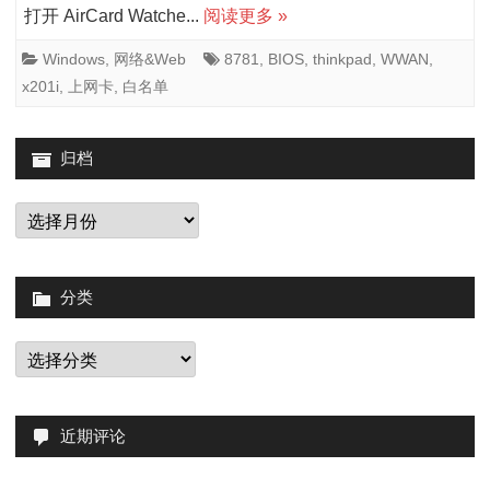
+刷
打开 AirCard Watche...
阅读更多 »
BIOS
Windows
,
网络&Web
8781
,
BIOS
,
thinkpad
,
WWAN
,
x201i
,
上网卡
,
白名单
白
名
归档
单
+Acce
归
档
Conne
支
分类
持
分
的
类
折
腾
近期评论
记