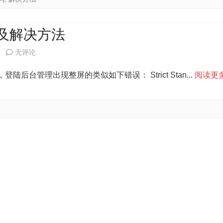
出
现
障及解决方法
Invalid
Joomla
无评论
response
搭
登陆后台管理出现整屏的类似如下错误： Strict Stan...
阅读更
document
建
returned
过
from
程
XmlRpc
遇
server
到
错
的
误
故
的
障
解