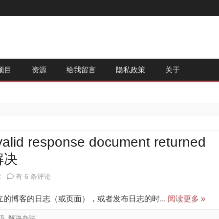
跳
项目
资源
给我留言
隐私政策
关于
至
内
容
alid response document returned
的解决
Windows
2
有 6 条评论
Live
ess 平台建立的博客的日志（或页面），或者发布日志的时...
阅读更多 »
Writer
码
,
解决办法