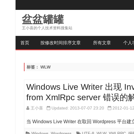
盆盆罐罐
王小喜的个人技术资料搜集站
首页
按修改时间排序文章
所有文章
个人
标签：
WLW
Windows Live Writer 出现 Inv
from XmlRpc server 错误
王小喜
Updated: 2013-07-07 23:20
2012-01-1
当 Windows Live Writer 在取回 Wordpr
Windows
,
Wordpress
UTF-8
,
WLW
,
XMLRPC
,
编