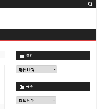
归档
归
档
分类
分
类