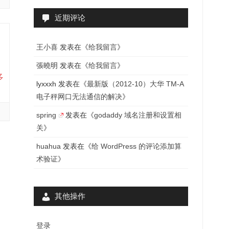
近期评论
王小喜
发表在《
给我留言
》
張曉明
发表在《
给我留言
》
多
lyxxxh
发表在《
最新版（2012-10）大华 TM-A
电子秤网口无法通信的解决
》
spring
发表在《
godaddy 域名注册和设置相
关
》
huahua
发表在《
给 WordPress 的评论添加算
术验证
》
其他操作
登录