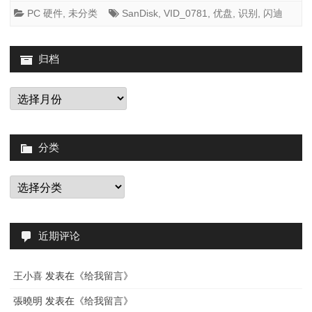
品
PC 硬件
,
未分类
SanDisk
,
VID_0781
,
优盘
,
识别
,
闪迪
不
被
归档
Wind
归
档
识
别
分类
的
解
分
类
决
近期评论
王小喜
发表在《
给我留言
》
張曉明
发表在《
给我留言
》