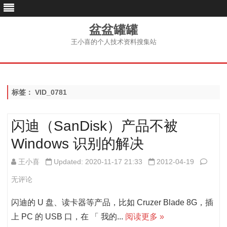
盆盆罐罐
王小喜的个人技术资料搜集站
跳
至
内
容
标签：
VID_0781
闪迪（SanDisk）产品不被
Windows 识别的解决
闪
王小喜
Updated: 2020-11-17 21:33
2012-04-19
迪
无评论
（San
闪迪的 U 盘、读卡器等产品，比如 Cruzer Blade 8G，插
产
上 PC 的 USB 口，在 「 我的...
阅读更多 »