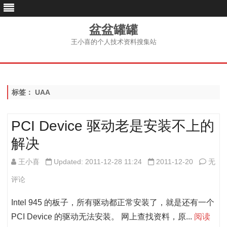
盆盆罐罐
王小喜的个人技术资料搜集站
跳
至
内
容
标签：
UAA
PCI Device 驱动老是安装不上的
解决
PCI
王小喜
Updated: 2011-12-28 11:24
2011-12-20
无
Devic
评论
驱
Intel 945 的板子，所有驱动都正常安装了，就是还有一个
动
PCI Device 的驱动无法安装。 网上查找资料，原...
阅读