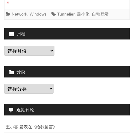
»
后
自
Network
,
Windows
Tunnelier
,
最小化
,
自动登录
动
归档
登
录
归
档
并
最
分类
小
分
化
类
的
设
近期评论
置
王小喜
发表在《
给我留言
》