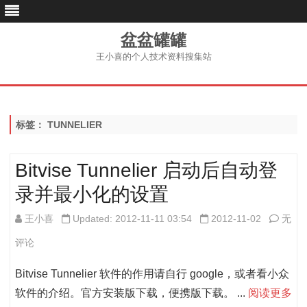
盆盆罐罐
王小喜的个人技术资料搜集站
跳
至
内
容
标签：
TUNNELIER
Bitvise Tunnelier 启动后自动登
录并最小化的设置
Bitvis
王小喜
Updated: 2012-11-11 03:54
2012-11-02
无
Tunne
评论
启
Bitvise Tunnelier 软件的作用请自行 google，或者看小众
动
软件的介绍。官方安装版下载，便携版下载。 ...
阅读更多