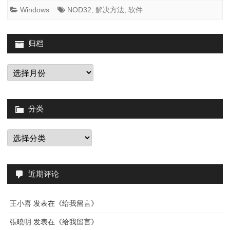
装
Windows
NOD32
,
解决方法
,
软件
的
NOD3
归档
提
归
档
示
已
分类
经
是
分
类
最
新
近期评论
版
本
王小喜
发表在《
给我留言
》
張曉明
发表在《
给我留言
》