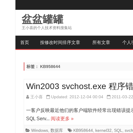
盆盆罐罐
王小喜的个人技术资料搜集站
首页
按修改时间排序文章
所有文章
个人
标签：
KB958644
Win2003 svchost.ex
王小喜
Updated: 2012-12-04 00:04
2011-03-2
一客户反映最近他们的客户端软件经常出现错误提
SQL Serv...
阅读更多 »
Windows
,
数据库
KB958644
,
kernel32
,
SQL
,
svch