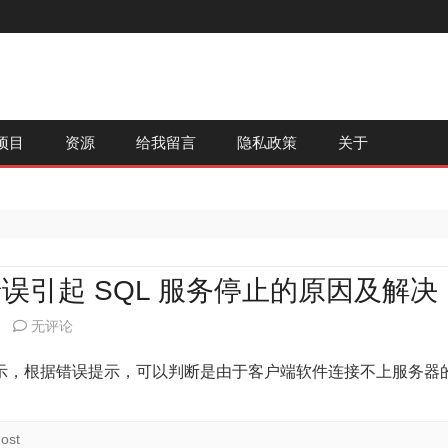
跳
项目
资源
给我留言
隐私政策
关于
至
内
容
e 程序错误引起 SQL 服务停止的原因及解决
Win2003
2
无评论
svchost.exe
示，根据错误提示，可以判断是由于客户端软件连接不上服务器
程
序
ost