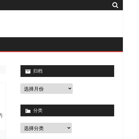
归档
归
档
分类
的
分
类