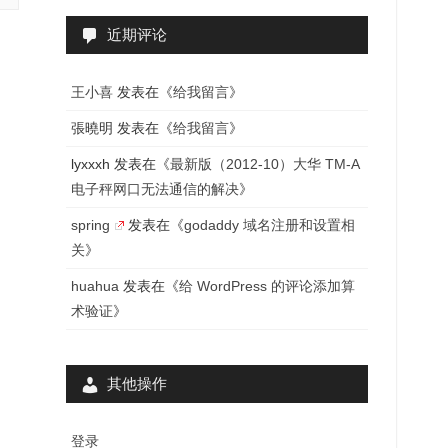
近期评论
王小喜
发表在《
给我留言
》
張曉明
发表在《
给我留言
》
lyxxxh
发表在《
最新版（2012-10）大华 TM-A
电子秤网口无法通信的解决
》
spring
发表在《
godaddy 域名注册和设置相
关
》
huahua
发表在《
给 WordPress 的评论添加算
术验证
》
其他操作
登录