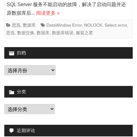
装
SQL Server 服务不能启动的故障，解决了启动问题并还
原数据库后...
阅读更多 »
之
星
思迅
,
数据库
DataWindow Error
,
NOLOCK
,
Select error
,
思迅
,
数据交换
,
数据库
,
数据库错误
,
服装之星
门
店
归档
交
归
换
档
数
据
分类
的
分
时
类
候
近期评论
出