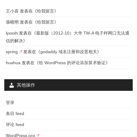
现
王小喜
发表在《
给我留言
》
Data
張曉明
发表在《
给我留言
》
Error
lyxxxh
发表在《
最新版（2012-10）大华 TM-A 电子秤网口无法通
错
信的解决
》
误
spring
发表在《
godaddy 域名注册和设置相关
》
的
huahua
发表在《
给 WordPress 的评论添加算术验证
》
解
决
其他操作
登录
条目 feed
评论 feed
WordPress.org