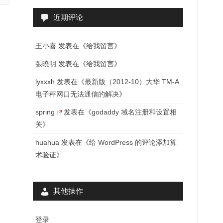
近期评论
王小喜
发表在《
给我留言
》
張曉明
发表在《
给我留言
》
lyxxxh
发表在《
最新版（2012-10）大华 TM-A
电子秤网口无法通信的解决
》
spring
发表在《
godaddy 域名注册和设置相
关
》
huahua
发表在《
给 WordPress 的评论添加算
术验证
》
其他操作
登录