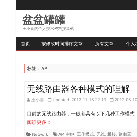
盆盆罐罐
王小喜的个人技术资料搜集站
首页
按修改时间排序文章
所有文章
个人
标签：
AP
无线路由器各种模式的理解
王小喜
Updated: 2013-11-13 22:13
2012-06-1
目前的无线路由器，一般都具有以下几种工作模式： AP（无
阅读更多 »
Network
AP
,
中继
,
工作模式
,
无线
,
桥接
,
路由器