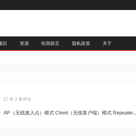
跳
项目
资源
给我留言
隐私政策
关于
至
内
容
无
0
有 2 条评论
线
线接入点）模式 Client（无线客户端）模式 Repeater..
路
由