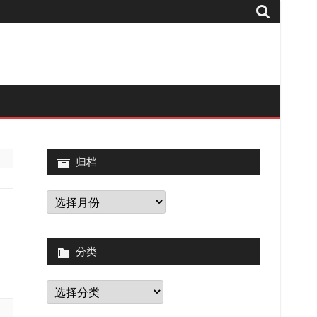
归档
归
档
分类
.
分
类