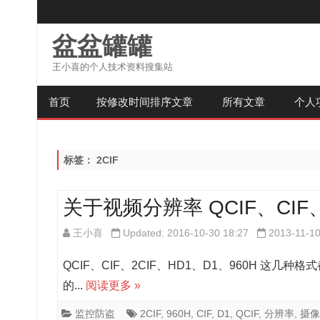
盆盆罐罐
王小喜的个人技术资料搜集站
首页
按修改时间排序文章
所有文章
个人
标签：
2CIF
关于视频分辨率 QCIF、CIF、
王小喜
Updated: 2016-10-30 18:27
2013-11-1
QCIF、CIF、2CIF、HD1、D1、960H 
的...
阅读更多 »
监控防盗
2CIF
,
960H
,
CIF
,
D1
,
QCIF
,
分辨率
,
摄像