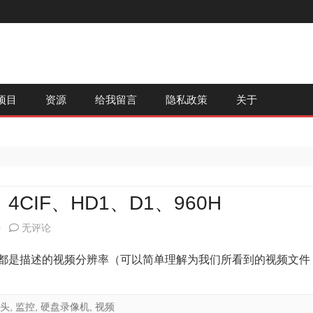
跳
项目
资源
给我留言
隐私政策
关于
至
内
容
4CIF、HD1、D1、960H
关
0
无评论
于
这几种格式都是描述的视频分辨率（可以简单理解为我们所看到的视频文件
视
频
头
,
监控
,
硬盘录像机
,
视频