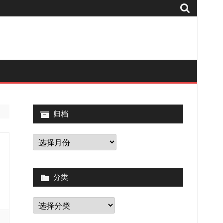
归档
归
档
分类
分
类