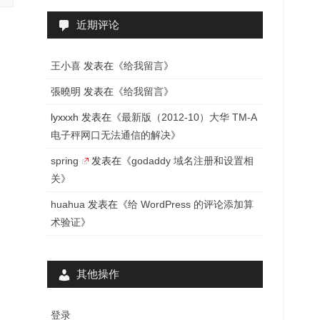
近期评论
王小喜
发表在《
给我留言
》
張曉明
发表在《
给我留言
》
lyxxxh
发表在《
最新版（2012-10）大华 TM-A
电子秤网口无法通信的解决
》
spring
发表在《
godaddy 域名注册和设置相
关
》
huahua
发表在《
给 WordPress 的评论添加算
术验证
》
其他操作
登录