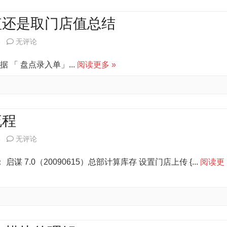
家
性
之
餐
值还是取门店值总结
的
间
饮
启
6
无评论
时
调
V4
谋
间
「 盘点录入单」...
阅读更多 »
货
连
连
疑
的
锁
锁
问
操
版
版
流程
作
实
一
步
启
6
无评论
施
些
骤
谋
问
7.0（20090615）总部计算库存 设置门店上传 {...
阅读更
数
7.0
题
据
连
总
取
锁
结
总