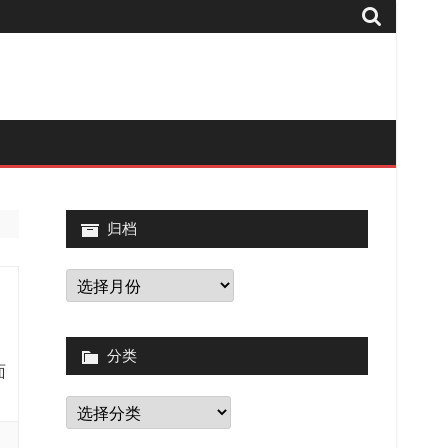
归档
归
档
分类
面
分
类