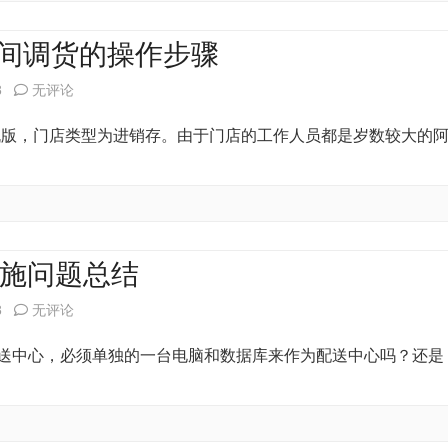
版
结
商
思
之间调货的操作步骤
品
迅
思
8
无评论
无
食
迅
单机版，门店类型为进销存。由于门店的工作人员都是岁数较大的
法
通
服
查
天
装
询
总
之
的
部
星
实施问题总结
解
修
v8-
思
8
无评论
决
改
连
迅
 关于配送中心，必须单独的一台电脑和数据库来作为配送中心吗？还是
菜
锁
美
品
门
世
属
店