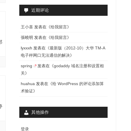
近期评论
王小喜
发表在《
给我留言
》
張曉明
发表在《
给我留言
》
部
lyxxxh
发表在《
最新版（2012-10）大华 TM-A
电子秤网口无法通信的解决
》
spring
发表在《
godaddy 域名注册和设置相
关
》
huahua
发表在《
给 WordPress 的评论添加算
术验证
》
停
其他操作
登录