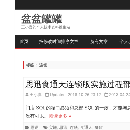
盆盆罐罐
王小喜的个人技术资料搜集站
首页
按修改时间排序文章
所有文章
个人
标签：
连锁
思迅食通天连锁版实施过程
王小喜
Updated: 2016-10-26 23:12
2013-04-2
门店 SQL 的端口必须和总部 SQL 的一致，
没有可以...
阅读更多 »
思迅
实施
,
思迅
,
连锁
,
食通天
,
餐饮