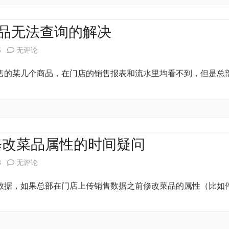
天
连
商品无法查询的解决
锁
思
5
无评论
版
迅
售的某几个商品，在门店的销售报表和流水里均看不到，但是总
实
服
施
装
过
之
程
星
修改菜品属性的时间疑问
部
v8
关
3
无评论
分
门
于
数据，如果总部在门店上传销售数据之前修改菜品的属性（比如
问
店
连
题
销
锁
总
售