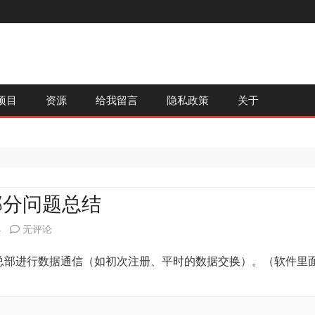
跳
项目
资源
给我留言
隐私政策
关于
至
内
容
部分问题总结
思
4
无评论
迅
才能与总部进行数据通信（如初次注册、平时的数据交换）。（软件里
食
通