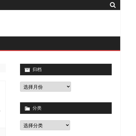
归档
归
档
分类
商
分
类