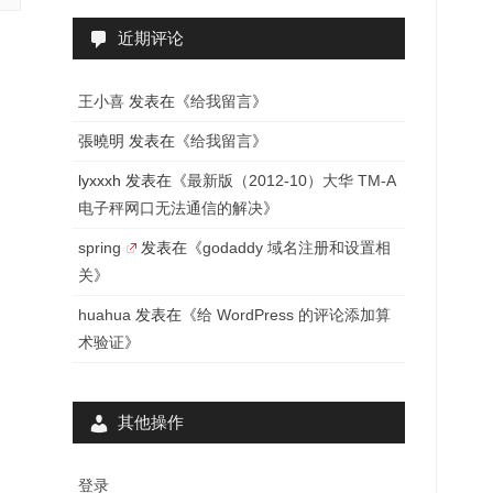
近期评论
王小喜
发表在《
给我留言
》
張曉明
发表在《
给我留言
》
lyxxxh
发表在《
最新版（2012-10）大华 TM-A
电子秤网口无法通信的解决
》
spring
发表在《
godaddy 域名注册和设置相
关
》
huahua
发表在《
给 WordPress 的评论添加算
术验证
》
其他操作
登录