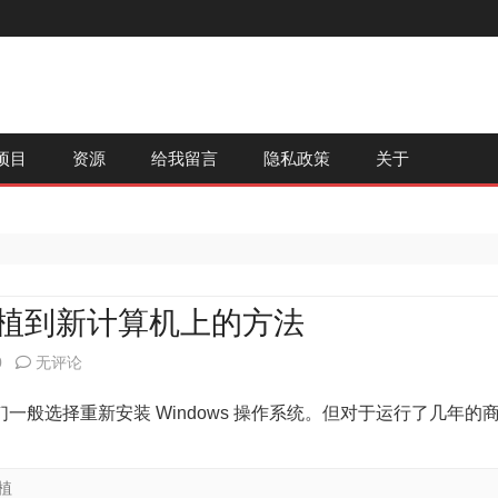
跳
项目
资源
给我留言
隐私政策
关于
至
内
容
美移植到新计算机上的方法
不
0
无评论
重
般选择重新安装 Windows 操作系统。但对于运行了几年的
装
系
植