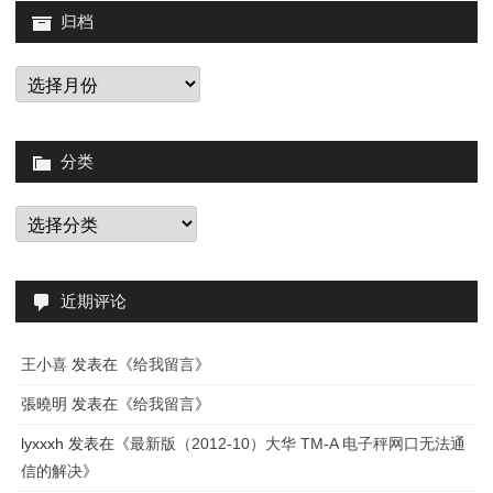
2007
归档
归
档
分类
分
类
近期评论
王小喜
发表在《
给我留言
》
張曉明
发表在《
给我留言
》
lyxxxh
发表在《
最新版（2012-10）大华 TM-A 电子秤网口无法通
信的解决
》