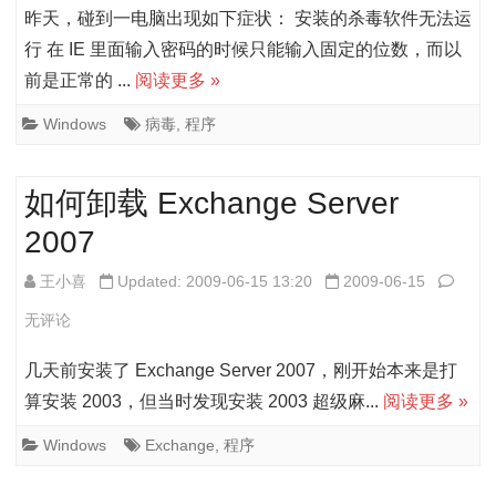
动
pfcex
昨天，碰到一电脑出现如下症状： 安装的杀毒软件无法运
程
hmbdu
行 在 IE 里面输入密码的时候只能输入固定的位数，而以
前是正常的 ...
阅读更多 »
序
病
毒
Windows
病毒
,
程序
如何卸载 Exchange Server
2007
如
王小喜
Updated: 2009-06-15 13:20
2009-06-15
何
无评论
卸
几天前安装了 Exchange Server 2007，刚开始本来是打
载
算安装 2003，但当时发现安装 2003 超级麻...
阅读更多 »
Exch
Windows
Exchange
,
程序
Serve