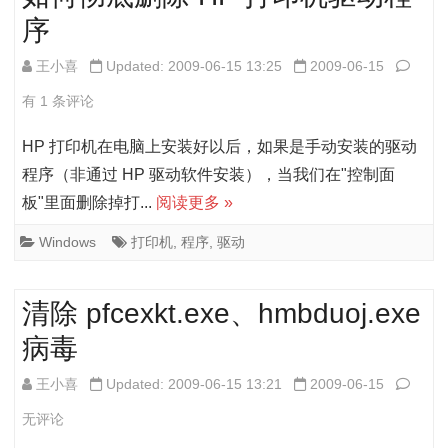
择
序
个
打
应
如
王小喜
Updated: 2009-06-15 13:25
2009-06-15
开
用
何
有 1 条评论
方
程
彻
HP 打印机在电脑上安装好以后，如果是手动安装的驱动
式
序
底
程序（非通过 HP 驱动软件安装），当我们在"控制面
的
板"里面删除掉打...
阅读更多 »
未
删
解
能
除
Windows
打印机
,
程序
,
驱动
决
启
HP
清除 pfcexkt.exe、hmbduoj.exe
动"故
打
病毒
障
印
的
机
清
王小喜
Updated: 2009-06-15 13:21
2009-06-15
解
驱
除
无评论
决