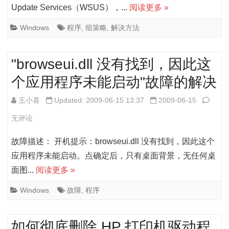
（gpe
Update Services（WSUS），...
阅读更多 »
等.ms
Windows
程序
,
组策略
,
解决方法
格
式
"browseui.dll 没有找到，因此这
文
个应用程序未能启动"故障的解决
件
"brows
王小喜
Updated: 2009-06-15 13:37
2009-06-15
无
没
无评论
法
有
故障描述： 开机提示：browseui.dll 没有找到，因此这个
打
找
应用程序未能启动。点确定后，只有桌面背景，无任何桌
开，
面图...
阅读更多 »
到，
提
因
Windows
故障
,
程序
示
此
选
如何彻底删除 HP 打印机驱动程
这