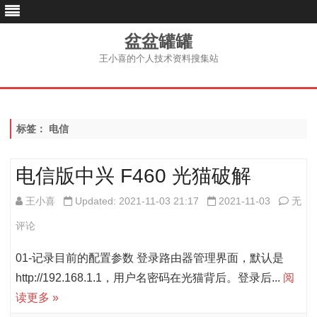
盆盆罐罐
王小喜的个人技术资料搜集站
跳
至
内
容
标签：
电信
电信版中兴 F460 光猫破解
电
王小喜
Updated: 2021-11-03 21:17
2021-11-03
无
信
评论
版
01-记录目前的配置参数 登录路由器管理界面，默认是
中
http://192.168.1.1，用户名密码在光猫背后。登录后...
阅
读更多 »
兴