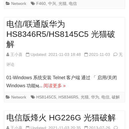
F460
Network
F460
,
中兴
,
光猫
,
电信
光
电信/联通版华为
猫
HS8346R5/HS8145C5 光猫破
破
解
解
电
王小喜
Updated: 2021-11-03 18:48
2021-11-03
无
信/
评论
联
01-Windows 系统安装 Telnet 客户端 通过 「 启用/关闭
通
Windows 功能ӎ...
阅读更多 »
版
Network
HS8145C5
,
HS8346R5
,
光猫
,
华为
,
电信
,
破解
华
为
电信版烽火 HG226G 光猫破解
HS83
电
王小喜
Updated: 2021-11-03 20:35
2013-07-26