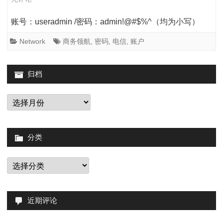
商
账号：useradmin /密码：admin!@#$%^（均为小写）
务
Network
商务领航
,
密码
,
电信
,
账户
领
航
归档
的
归
“
档
领
分类
航
者”
分
类
路
由
近期评论
器