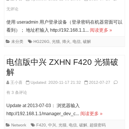
光
信
无评论
猫
版
使用 useradmin 用户登录设备（登录密码在机器背面可以
破
烽
看到）； 地址栏输入 http://192.168.1.1...
阅读更多 »
解
火
未分类
HG226G
,
光猫
,
烽火
,
电信
,
破解
HG22
光
电信版中兴 ZXHN F420 光猫破
猫
解
破
电
王小喜
Updated: 2020-11-17 21:32
2012-07-27
解
信
有 3 条评论
版
Update at 2013-07-03： 浏览器输入
中
http://192.168.1.1/manager_dev_c...
阅读更多 »
兴
Network
F420
,
中兴
,
光猫
,
电信
,
破解
,
超级密码