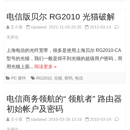
ZXHN
F420
电信版贝尔 RG2010 光猫破解
光
电
王小喜
Updated: 2021-11-03 20:35
2012-03-13
猫
信
无评论
破
版
上海电信的光纤宽带，很多是使用上海贝尔 RG2010-CA
解
贝
型号的光猫，我们一般是得不到光猫的超级用户密码，而
用光猫上面...
阅读更多 »
尔
RG20
PC 硬件
RG2010
,
光猫
,
密码
,
电信
光
电信商务领航的“ 领航者” 路由器
猫
初始帐户及密码
破
解
电
王小喜
Updated: 2010-03-26 13:16
2010-03-24
信
无评论