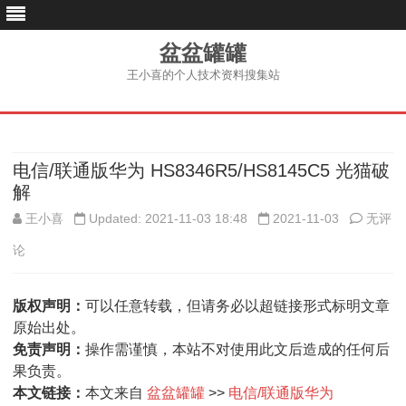
盆盆罐罐
王小喜的个人技术资料搜集站
跳
至
内
容
电信/联通版华为 HS8346R5/HS8145C5 光猫破
解
电
王小喜
Updated: 2021-11-03 18:48
2021-11-03
无评
信/
论
联
版权声明：
可以任意转载，但请务必以超链接形式标明文章
通
原始出处。
版
免责声明：
操作需谨慎，本站不对使用此文后造成的任何后
果负责。
华
本文链接：
本文来自
盆盆罐罐
>>
电信/联通版华为