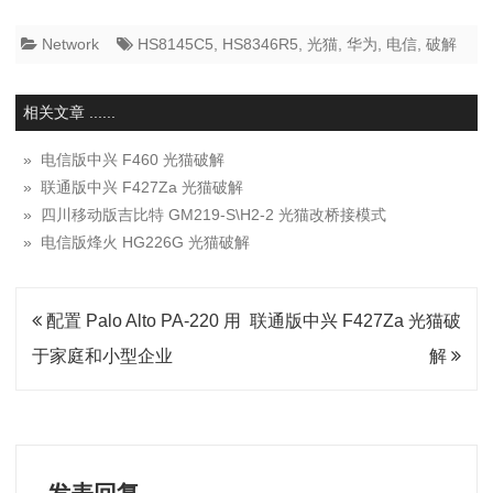
Network
HS8145C5
,
HS8346R5
,
光猫
,
华为
,
电信
,
破解
相关文章 ......
» 电信版中兴 F460 光猫破解
» 联通版中兴 F427Za 光猫破解
» 四川移动版吉比特 GM219-S\H2-2 光猫改桥接模式
» 电信版烽火 HG226G 光猫破解
文
配置 Palo Alto PA-220 用
联通版中兴 F427Za 光猫破
章
于家庭和小型企业
解
导
航