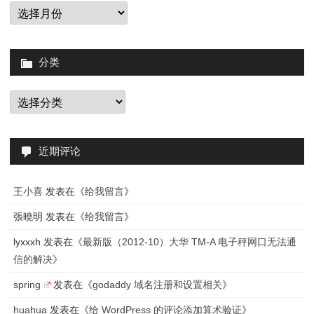
归
档
分类
分
类
近期评论
王小喜
发表在《
给我留言
》
張曉明
发表在《
给我留言
》
lyxxxh
发表在《
最新版（2012-10）大华 TM-A 电子秤网口无法通
信的解决
》
spring
发表在《
godaddy 域名注册和设置相关
》
huahua
发表在《
给 WordPress 的评论添加算术验证
》