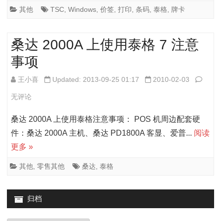
243E
其他
TSC
,
Windows
,
价签
,
打印
,
条码
,
泰格
,
牌卡
之
价
桑达 2000A 上使用泰格 7 注意
签
事项
设
桑
王小喜
Updated: 2013-09-25 01:17
2010-02-03
置
达
无评论
总
2000
桑达 2000A 上使用泰格注意事项： POS 机周边配套硬
结
上
件：桑达 2000A 主机、桑达 PD1800A 客显、爱普...
阅读
更多 »
使
用
其他
,
零售其他
桑达
,
泰格
泰
归档
格
7