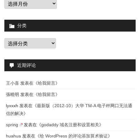
归
档
注
意
分类
事
分
项
类
近期评论
王小喜
发表在《
给我留言
》
張曉明
发表在《
给我留言
》
lyxxxh
发表在《
最新版（2012-10）大华 TM-A 电子秤网口无法通
信的解决
》
spring
发表在《
godaddy 域名注册和设置相关
》
huahua
发表在《
给 WordPress 的评论添加算术验证
》