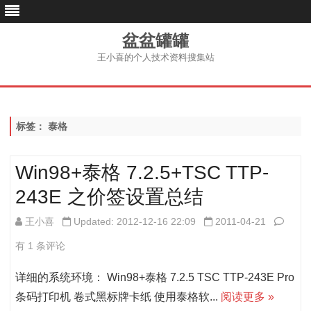
盆盆罐罐
王小喜的个人技术资料搜集站
跳
至
内
容
标签：
泰格
Win98+泰格 7.2.5+TSC TTP-
243E 之价签设置总结
Win9
王小喜
Updated: 2012-12-16 22:09
2011-04-21
格
有 1 条评论
7.2.5
详细的系统环境： Win98+泰格 7.2.5 TSC TTP-243E Pro
TTP-
条码打印机 卷式黑标牌卡纸 使用泰格软...
阅读更多 »