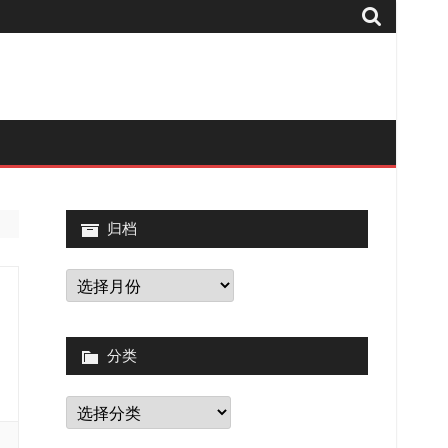
归档
归
档
分类
分
类