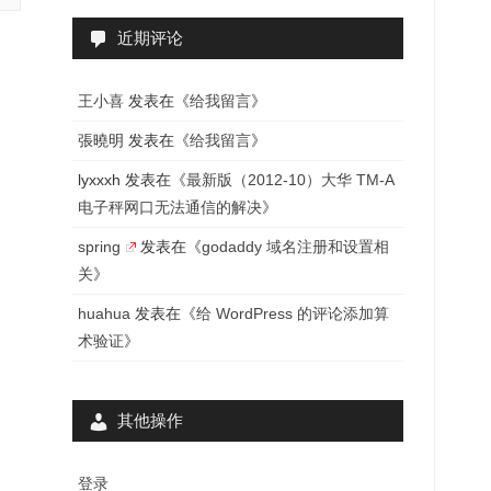
近期评论
王小喜
发表在《
给我留言
》
張曉明
发表在《
给我留言
》
lyxxxh
发表在《
最新版（2012-10）大华 TM-A
电子秤网口无法通信的解决
》
spring
发表在《
godaddy 域名注册和设置相
关
》
huahua
发表在《
给 WordPress 的评论添加算
术验证
》
其他操作
登录