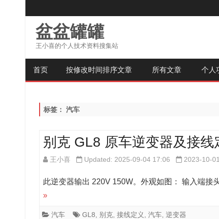
盆盆罐罐
王小喜的个人技术资料搜集站
首页
按修改时间排序文章
所有文章
个人
标签：
汽车
别克 GL8 原车逆变器及接线
王小喜
Updated: 2025-09-04 17:06
2023-10-0
此逆变器输出 220V 150W。外观如图： 输入端接头定义
»
汽车
GL8
,
别克
,
接线定义
,
汽车
,
逆变器