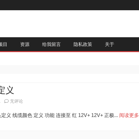
跳
项目
资源
给我留言
隐私政策
关于
至
内
容
定义
别
1
无评论
克
 线缆颜色 定义 功能 连接至 红 12V+ 12V+ 正极...
阅读更多
GL8
原