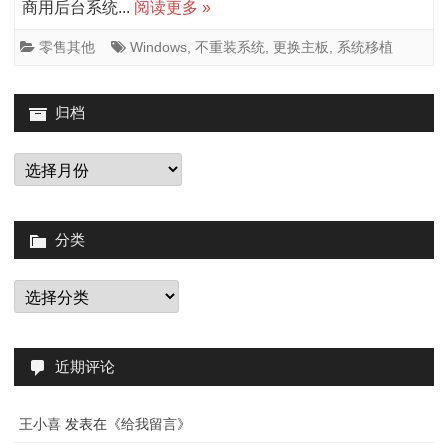
商用后台系统...
阅读更多 »
统
Wind
零售其他
Windows
,
不重装系统
,
更换主板
,
系统移植
完
归档
美
移
归
档
植
到
分类
新
分
计
类
算
机
近期评论
上
王小喜
发表在《
给我留言
》
的