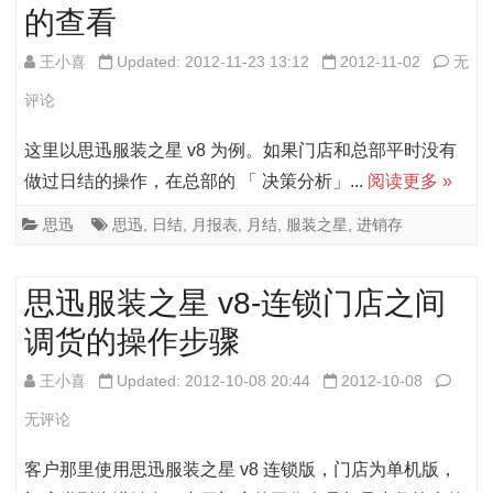
的查看
性
部
的
无
思
王小喜
Updated: 2012-11-23 13:12
2012-11-02
无
时
法
迅
评论
间
收
服
这里以思迅服装之星 v8 为例。如果门店和总部平时没有
疑
到
装
做过日结的操作，在总部的 「 决策分析」...
阅读更多 »
问
门
之
思迅
思迅
,
日结
,
月报表
,
月结
,
服装之星
,
进销存
店
星
部
「进
思迅服装之星 v8-连锁门店之间
分
销
调货的操作步骤
单
存
思
王小喜
Updated: 2012-10-08 20:44
2012-10-08
据
月
迅
无评论
的
报
服
客户那里使用思迅服装之星 v8 连锁版，门店为单机版，
解
表」