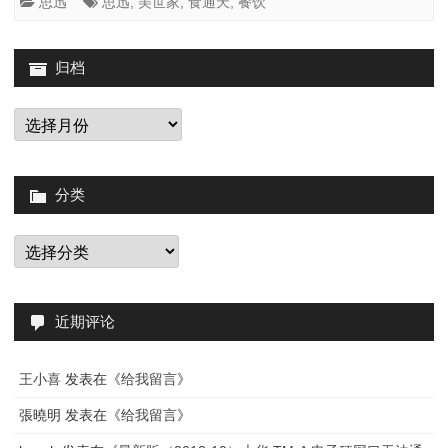
餐
思迅
思迅
,
美世家
,
食通天
,
餐饮
用
饮
归档
域
软
名
件
归
档
的
实
问
施
分类
题
过
分
程
类
部
分
近期评论
问
王小喜
发表在《
给我留言
》
题
張曉明
发表在《
给我留言
》
总