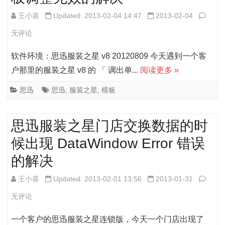
结
培
思
王小喜
Updated: 2013-02-04 14:47
2013-02-04
训
迅
无评论
模
服
软件环境：思迅服装之星 v8 20120809 今天遇到一个客
式
装
户那里的服装之星 v8 的 「 调出单 ...
阅读更多 »
（演
之
思迅
思迅
,
服装之星
,
模板
示
星
模
v8
思迅服装之星门店交换数据的时
式）
单
候出现 DataWindow Error 错误
的
据
的解决
方
的
思
王小喜
Updated: 2013-02-01 13:56
2013-01-31
法
打
迅
无评论
印
服
一个客户的思迅服装之星连锁版，今天一个门店出现了