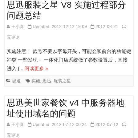
思迅服装之星 V8 实施过程部分
操
如
问题总结
作
何
步
修
思
王小喜
Updated: 2012-12-12 19:09
2012-08-21
骤
改
迅
无评论
数
服
实施注意： 款号不要以字母开头，可能会和前台的功能键
据
装
冲突 一些发现： 一体化门店系统做了参数设置后，直接
进入 {...
阅读更多 »
库
之
的
星
思迅
实施
,
思迅
,
服装之星
连
V8
思迅美世家餐饮 v4 中服务器地
接
实
址使用域名的问题
参
施
数
过
思
王小喜
Updated: 2012-07-12 00:24
2012-07-12
程
迅
无评论