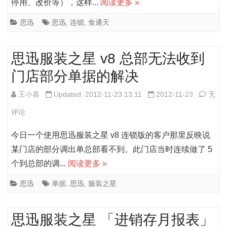
停用、改价等），这样...
阅读更多 »
无
版
决
法
思
思迅
思迅
,
连锁
,
食通天
查
迅
思迅服装之星 v8 总部无法收到
询
食
门店部分单据的解决
的
通
解
天
思
王小喜
Updated: 2012-11-23 13:11
2012-11-23
无
决
总
迅
评论
部
服
今日一个使用思迅服装之星 v8 连锁版的客户那里反映说
修
装
某门店的部分调出单总部看不到。此门店当时连续做了 5
个到总部的调...
阅读更多 »
改
之
菜
星
思迅
单据
,
思迅
,
服装之星
品
v8
思迅服装之星 「进销存月报表」
属
总