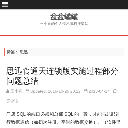
盆盆罐罐
王小喜的个人技术资料搜集站
跳
至
内
容
标签：
思迅
思迅食通天连锁版实施过程部分
问题总结
思
王小喜
Updated: 2016-10-26 23:12
2013-04-24
迅
无评论
食
门店 SQL 的端口必须和总部 SQL 的一致，才能与总部进
通
行数据通信（如初次注册、平时的数据交换）。（软件里