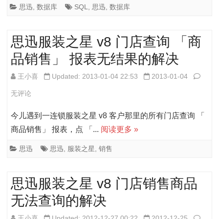
务
思迅
,
数据库
SQL
,
思迅
,
数据库
现
无
Data
思迅服装之星 v8 门店查询 「商
法
Error
品销售」 报表无结果的解决
启
错
动，
思
王小喜
Updated: 2013-01-04 22:53
2013-01-04
误
日
迅
无评论
的
志
服
解
今儿遇到一连锁服装之星 v8 客户那里的所有门店查询 「
描
装
商品销售」 报表，点 「...
阅读更多 »
决
述
之
思迅
思迅
,
服装之星
,
销售
中
星
出
v8
思迅服装之星 v8 门店销售商品
现
门
无法查询的解决
2775
店
思
王小喜
Updated: 2012-12-27 00:22
2012-12-25