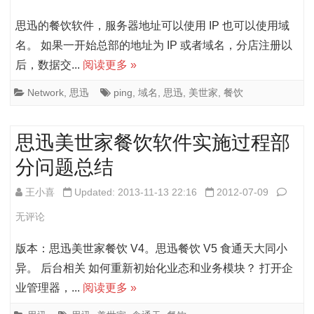
部
美
思迅的餐饮软件，服务器地址可以使用 IP 也可以使用域
分
世
名。 如果一开始总部的地址为 IP 或者域名，分店注册以
后，数据交...
阅读更多 »
问
家
题
餐
Network
,
思迅
ping
,
域名
,
思迅
,
美世家
,
餐饮
总
饮
思迅美世家餐饮软件实施过程部
结
v4
分问题总结
中
服
思
王小喜
Updated: 2013-11-13 22:16
2012-07-09
务
迅
无评论
器
美
版本：思迅美世家餐饮 V4。思迅餐饮 V5 食通天大同小
地
世
异。 后台相关 如何重新初始化业态和业务模块？ 打开企
业管理器，...
阅读更多 »
址
家
使