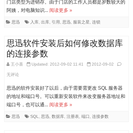
装
门店类型为进销存。由于门店的工作人员都是岁数较大的
决
的
阿姨，对电脑知识...
阅读更多 »
之
查
星
思迅
入库
,
出库
,
引用
,
思迅
,
服装之星
,
连锁
看
v8-
思迅软件安装后如何修改数据库
连
的连接参数
锁
门
思
王小喜
Updated: 2012-09-02 11:41
2012-09-02
店
迅
无评论
之
软
思迅的软件安装好了以后，由于需要需更改 SQL 服务器
间
件
的地址和端口号。可以重新安装软件来改变服务器地址和
端口号，也可以通...
阅读更多 »
调
安
货
装
思迅
SQL
,
思迅
,
数据库
,
注册表
,
端口
,
连接参数
的
后