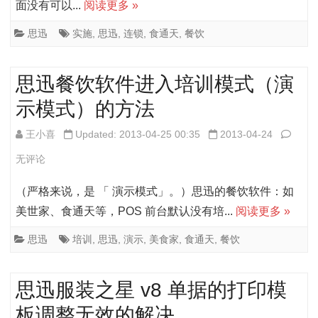
面没有可以...
阅读更多 »
天
连
思迅
实施
,
思迅
,
连锁
,
食通天
,
餐饮
锁
思迅餐饮软件进入培训模式（演
版
示模式）的方法
实
施
思
王小喜
Updated: 2013-04-25 00:35
2013-04-24
过
迅
无评论
程
餐
（严格来说，是 「 演示模式」。）思迅的餐饮软件：如
部
饮
美世家、食通天等，POS 前台默认没有培...
阅读更多 »
分
软
思迅
培训
,
思迅
,
演示
,
美食家
,
食通天
,
餐饮
问
件
题
进
思迅服装之星 v8 单据的打印模
总
入
板调整无效的解决