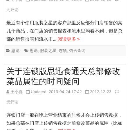
3313
查
迅
无评论
3456
询
服
最近有个使用服装之星的客户那里反应部分门店销售的某
错
「商
装
几个商品，在门店的销售报表和流水里均看不到，但是总
误
品
部的销售报表和流水里...
阅读更多 »
之
的
销
星
思迅
思迅
,
服装之星
,
连锁
,
销售查询
解
售」
v8
决
报
关于连锁版思迅食通天总部修改
门
表
菜品属性的时间疑问
店
无
销
关
王小喜
Updated: 2013-04-24 17:42
2012-12-23
结
售
于
无评论
果
商
连
连锁门店一般在晚上营业结束的时候才会上传销售数据，
的
品
锁
如果总部在门店上传销售数据之前修改菜品的属性（比如
解