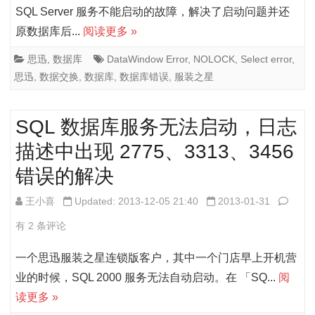
模
装
SQL Server 服务不能启动的故障，解决了启动问题并还
板
原数据库后...
阅读更多 »
之
调
星
思迅
,
数据库
DataWindow Error
,
NOLOCK
,
Select error
,
整
思迅
,
数据交换
,
数据库
,
数据库错误
,
服装之星
门
无
店
SQL 数据库服务无法启动，日志
效
交
描述中出现 2775、3313、3456
的
换
错误的解决
解
数
决
SQL
王小喜
Updated: 2013-12-05 21:40
2013-01-31
据
数
有 2 条评论
的
据
时
一个思迅服装之星连锁版客户，其中一个门店早上开机营
库
业的时候，SQL 2000 服务无法自动启动。在 「SQ...
阅
候
读更多 »
服
出