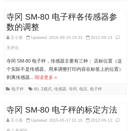
冈
寺冈 SM-80 电子秤各传感器参
SM-
数的调整
80、
SM-
寺
王小喜
Updated: 2016-09-10 19:33
2012-09-13
100
冈
无评论
打
SM-
寺冈 SM-80 电子秤，传感器主要有三种： 店标位置（这
印
80
个实际不是传感器。用来调整打印内容在标签上的位置）
剥离传感器...
阅读更多 »
头
电
的
子
电子秤
80
,
Z模式
,
传感器
,
寺冈
,
电压
,
电子秤
区
秤
寺冈 SM-80 电子秤的标定方法
别
各
传
寺
王小喜
Updated: 2015-05-17 01:10
2012-09-12
感
冈
有 1 条评论