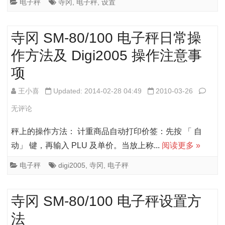
秤）
电子秤
寺冈
,
电子秤
,
设置
理
的
寺冈 SM-80/100 电子秤日常操
解
设
作方法及 Digi2005 操作注意事
置
项
方
法
寺
王小喜
Updated: 2014-02-28 04:49
2010-03-26
冈
无评论
SM-
秤上的操作方法： 计重商品自动打印价签：先按 「 自
80/10
动」 键，再输入 PLU 及单价。当放上称...
阅读更多 »
电
电子秤
digi2005
,
寺冈
,
电子秤
子
秤
寺冈 SM-80/100 电子秤设置方
日
法