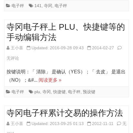
秤
电子秤
141
,
寺冈
,
电子秤
141
和
寺冈电子秤上 PLU、快捷键等的
142
手动编辑方法
中
寺
王小喜
Updated: 2016-09-28 09:43
2014-02-27
部
冈
无评论
分
电
按键说明：「 清除」 是确认（YES）；「 去皮」 是退出
功
子
（NO）；&#...
阅读更多 »
能
秤
电子秤
plu
,
寺冈
,
快捷键
,
电子秤
,
预设键
设
上
置
PLU
寺冈电子秤累计交易的操作方法
快
寺
王小喜
Updated: 2013-09-25 01:13
2012-11-11
无
捷