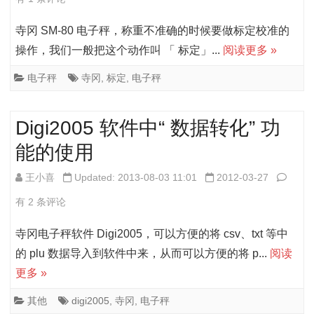
器
SM-
寺冈 SM-80 电子秤，称重不准确的时候要做标定校准的
参
80
操作，我们一般把这个动作叫 「 标定」...
阅读更多 »
数
电
电子秤
寺冈
,
标定
,
电子秤
的
子
调
秤
Digi2005 软件中“ 数据转化” 功
整
的
能的使用
标
Digi2
王小喜
Updated: 2013-08-03 11:01
2012-03-27
定
软
有 2 条评论
方
件
寺冈电子秤软件 Digi2005，可以方便的将 csv、txt 等中
法
中
的 plu 数据导入到软件中来，从而可以方便的将 p...
阅读
更多 »
“
数
其他
digi2005
,
寺冈
,
电子秤