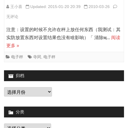
常
寺
王小喜
Updated: 2015-01-20 20:39
2010-03-26
操
冈
无评论
作
SM-
注意：设置的时候不允许在秤上放任何东西（我测试：其
方
80/10
实防放置东西对设置结果也没有啥影响）「 清除ӎ...
阅读
法
更多 »
电
及
子
电子秤
寺冈
,
电子秤
Digi2
秤
操
归档
设
作
置
归
档
注
方
意
法
分类
事
项
分