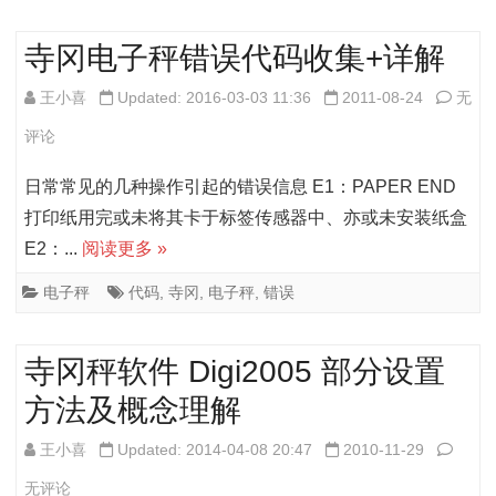
据
寺冈电子秤错误代码收集+详解
转
化”
寺
王小喜
Updated: 2016-03-03 11:36
2011-08-24
无
功
冈
评论
能
电
日常常见的几种操作引起的错误信息 E1：PAPER END
的
子
打印纸用完或未将其卡于标签传感器中、亦或未安装纸盒
E2：...
阅读更多 »
使
秤
用
错
电子秤
代码
,
寺冈
,
电子秤
,
错误
误
寺冈秤软件 Digi2005 部分设置
代
方法及概念理解
码
收
寺
王小喜
Updated: 2014-04-08 20:47
2010-11-29
集
冈
无评论