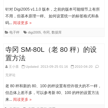
+详
秤
针对 Digi2005 v1.1.0 版本，之前的版本可能细节上有所
解
软
不用，但基本原理一样。 如何设置统一的标签格式和条
码...
阅读更多 »
件
Digi2
电子秤
digi2005
,
寺冈
,
数据库
部
寺冈 SM-80L（老 80 秤）的设
分
置方法
设
置
寺
王小喜
Updated: 2013-09-25 01:16
2010-04-20
方
冈
无评论
法
SM-
老 80 秤和新的 80、100 的秤设置有些许很大的不一样，
及
80L
但总体上差不多，可以参考新 80、100 的秤的设置方法
来...
阅读更多 »
概
80
念