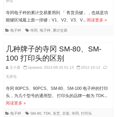
冈
评论
键
电
寺冈电子秤的累计交易要用到 「 售货员键」，也就是功
等
子
能键区域最上面一排键：V1、V2、V3、V...
阅读更多 »
的
秤
电子秤
寺冈
,
电子秤
,
累计交易
手
累
动
计
几种牌子的寺冈 SM-80、SM-
编
交
100 打印头的区别
辑
易
几
王小喜
Updated: 2013-09-25 01:13
2012-10-12
方
的
种
无评论
法
操
牌
寺冈 80PCS、90PCS、SM-80、SM-100 电子秤的打印
作
子
头，为几个型号的通用型。 打印头的品牌一般为 TDK...
方
阅读更多 »
的
法
寺
电子秤
SM-80
,
TDK
,
东芝
,
京瓷
,
寺冈
,
打印头