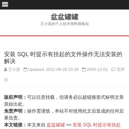
盆盆罐罐
王小喜的个人技术资料搜集站
跳
至
内
容
安装 SQL 时提示有挂起的文件操作无法安装的
解决
安
王小喜
Updated: 2011-08-28 23:38
2009-12-01
无评
装
论
SQL
版权声明：
可以任意转载，但请务必以超链接形式标明文章
时
原始出处。
提
免责声明：
操作需谨慎，本站不对使用此文后造成的任何后
果负责。
示
本文链接：
本文来自
盆盆罐罐
>>
安装 SQL 时提示有挂起