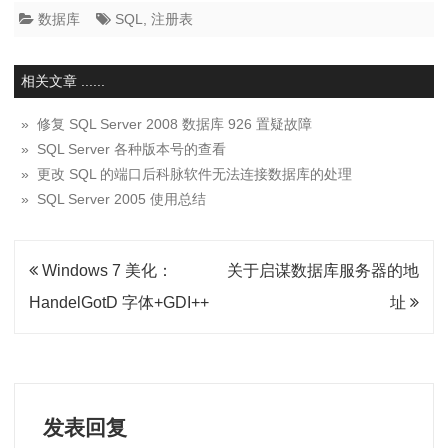
解
数据库
SQL
,
注册表
决
相关文章 ......
» 修复 SQL Server 2008 数据库 926 置疑故障
» SQL Server 各种版本号的查看
» 更改 SQL 的端口后科脉软件无法连接数据库的处理
» SQL Server 2005 使用总结
文
Windows 7 美化：
关于启谋数据库服务器的地
章
HandelGotD 字体+GDI++
址
导
航
发表回复