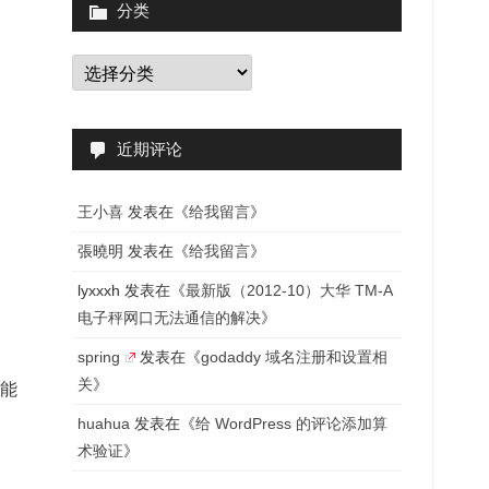
分类
分
类
近期评论
王小喜
发表在《
给我留言
》
張曉明
发表在《
给我留言
》
lyxxxh
发表在《
最新版（2012-10）大华 TM-A
电子秤网口无法通信的解决
》
spring
发表在《
godaddy 域名注册和设置相
关
》
能
huahua
发表在《
给 WordPress 的评论添加算
术验证
》