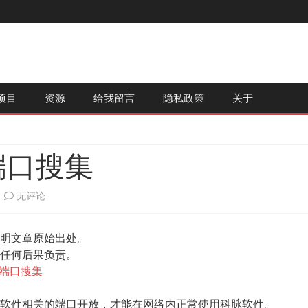
跳
项目
资源
给我留言
隐私政策
关于
至
内
容
端口搜集
科
无评论
脉
明文章原始出处。
软
任何后果负责。
件
端口搜集
所
软件相关的端口开放，才能在网络内正常使用科脉软件。