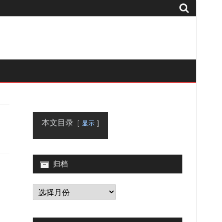
本文目录
显示
归档
归
档