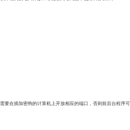
使
用
的
端
口
搜
集
需要在插加密狗的计算机上开放相应的端口，否则前后台程序可