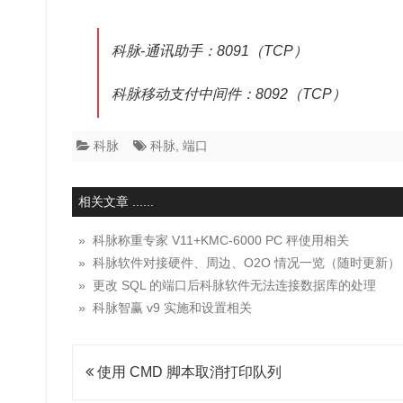
科脉-通讯助手：8091（TCP）
科脉移动支付中间件：8092（TCP）
科脉
科脉
,
端口
相关文章 ......
» 科脉称重专家 V11+KMC-6000 PC 秤使用相关
» 科脉软件对接硬件、周边、O2O 情况一览（随时更新）
» 更改 SQL 的端口后科脉软件无法连接数据库的处理
» 科脉智赢 v9 实施和设置相关
文
使用 CMD 脚本取消打印队列
章