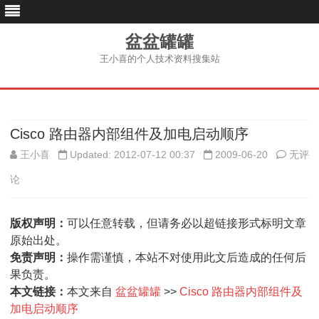
盆盆罐罐
王小喜的个人技术资料搜集站
跳
至
内
容
Cisco 路由器内部组件及加电启动顺序
Cisco
王小喜
Updated: 2012-07-12 00:37
2009-06-20
无评
路
论
由
版权声明：
可以任意转载，但请务必以超链接形式标明文章
器
原始出处。
内
免责声明：
操作需谨慎，本站不对使用此文后造成的任何后
果负责。
部
本文链接：
本文来自
盆盆罐罐
>>
Cisco 路由器内部组件及
组
加电启动顺序