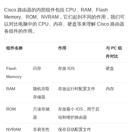
件
Cisco 路由器的内部组件包括 CPU、RAM、Flash
及
Memory、ROM、NVRAM，它们起到不同的作用，我们可
以对比电脑中的 CPU、内存、硬盘等来理解 Cisco 路由器
加
各组件的作用。
电
启
组件名称
作用
与 PC 组
动
件对比
顺
Flash
闪存
存放 IOS
硬盘
序
Memory
RAM
随机存取
存放运行时配置文件
内存
存储器
ROM
只读存储
存放最小 IOS，用于启
器
动和维护路由器
NVRAM
非易失性
保存启动配置文件