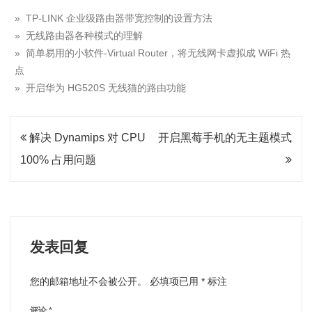
» TP-LINK 企业级路由器带宽控制的设置方法
» 无线路由器各种模式的理解
» 简单易用的小软件-Virtual Router，将无线网卡虚拟成 WiFi 热
点
» 开启华为 HG520S 无线猫的路由功能
文
解决 Dynamips 对 CPU
开启黑莓手机的无主题模式
章
100% 占用问题
导
航
发表回复
您的邮箱地址不会被公开。
必填项已用
*
标注
评论
*