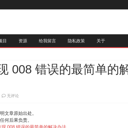
跳
项目
资源
给我留言
隐私政策
关于
至
内
容
 出现 008 错误的最简单的
Web
无评论
登
明文章原始出处。
录
任何后果负责。
Gmail
l 出现 008 错误的最简单的解决办法