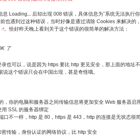
出
息 Loading... 后却出现 008 错误，具体信息为"系统无法执行
现
也遇到过这种错误，当时好像是通过清除 Cookies 来解决的
。恰好昨天晚上看到关于这个错误的很简单的解决方法：
008
错
K 了
误
的
登录也可以，说是因为 https 要比 http 更见安全，那上面的地址
据说这个错误只会在中国出现，甚是奇怪哦。
最
简
单
L 加密的，你的电脑和服务器之间传输信息将更加安全 Web 服务器启
的
用 SSL 的服务器绑定
口不一样，http 是 80，https 是 443，http 的连接是无状态很
解
决
进行加密传输，身份认证的网络协议，比 http 安全
办