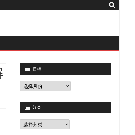
解
归档
归
档
分类
分
类