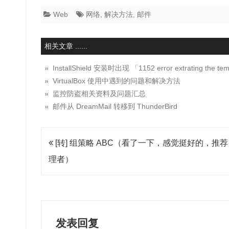
Web
网络
,
解决方法
,
邮件
相关文章 ......
» InstallShield 安装时出现 「1152 error extrating the 
» VirtualBox 使用中遇到的问题和解决方法
» 监控防盗相关资料及问题汇总
» 邮件从 DreamMail 转移到 ThunderBird
文
[转] 组策略 ABC（看了一下，感觉挺好的，推荐 
章
理者）
导
航
发表回复