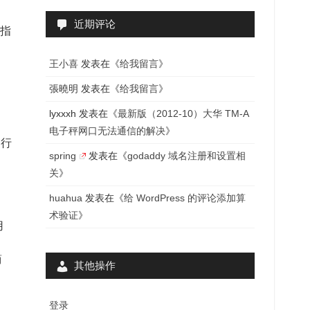
近期评论
你指
，
王小喜
发表在《
给我留言
》
張曉明
发表在《
给我留言
》
lyxxxh
发表在《
最新版（2012-10）大华 TM-A
电子秤网口无法通信的解决
》
不行
spring
发表在《
godaddy 域名注册和设置相
关
》
huahua
发表在《
给 WordPress 的评论添加算
术验证
》
用
简
其他操作
登录