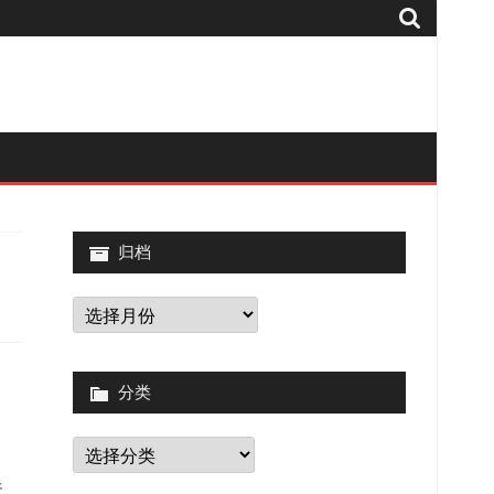
归档
归
档
分类
分
类
关