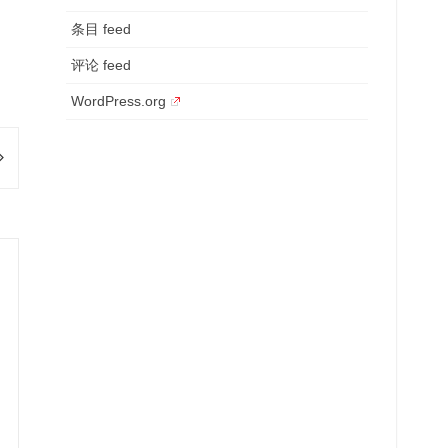
条目 feed
评论 feed
WordPress.org