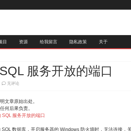
跳
项目
资源
给我留言
隐私政策
关于
至
内
容
ft 的 SQL 服务开放的端口
1433
无评论
-
明文章原始出处。
Microsoft
任何后果负责。
的
oft 的 SQL 服务开放的端口
SQL
务器上的 SQL 数据库，开启服务器的 Windows 防火墙时，无法连接，