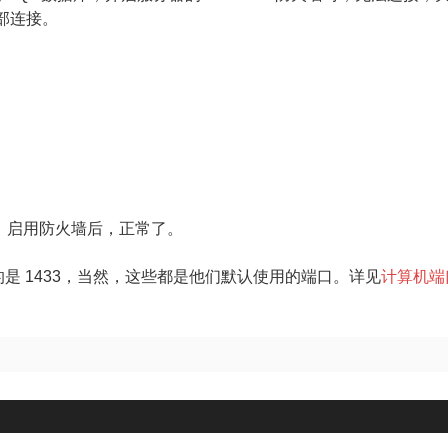
服
外部连接。
务
开
放
的
端
口
433，启用防火墙后，正常了。
rver 的是 1433，当然，这些都是他们默认使用的端口。详见
计算机端