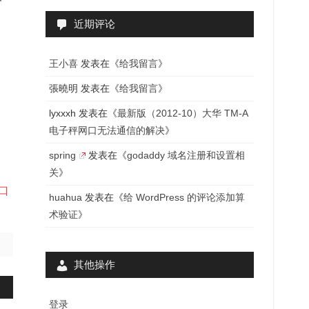
近期评论
王小喜
发表在《
给我留言
》
張曉明
发表在《
给我留言
》
lyxxxh
发表在《
最新版（2012-10）大华 TM-A
电子秤网口无法通信的解决
》
spring
发表在《
godaddy 域名注册和设置相
关
》
口
huahua
发表在《
给 WordPress 的评论添加算
术验证
》
其他操作
登录