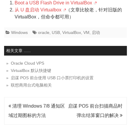
Boot a USB Flash Drive in VirtualBox
从 U 盘启动 Virtualbox
（文章比较老，针对旧版的
VirtualBox，但命令都可用）
Windows
oracle
,
USB
,
VirtualBox
,
VM
,
启动
相关文章 ......
» Oracle Cloud VPS
» VirtualBox 默认快捷键
» 启谋 POS 前台使用 USB 口小票打印机的设置
» 联想商用台式电脑相关
文
清理 Windows 7/8 通知区
启谋 POS 前台扫描商品时
章
域过期图标的方法
弹出结算窗口的解决
导