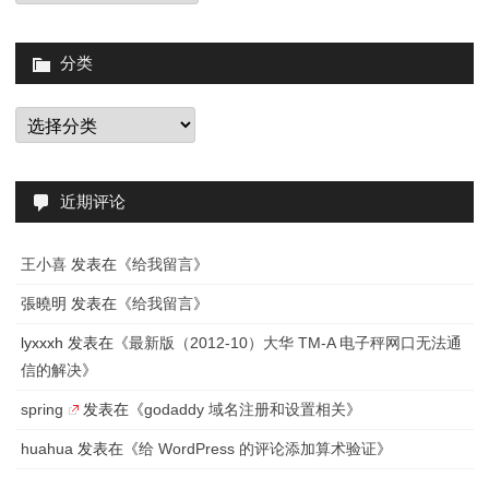
分类
分
类
近期评论
王小喜
发表在《
给我留言
》
張曉明
发表在《
给我留言
》
lyxxxh
发表在《
最新版（2012-10）大华 TM-A 电子秤网口无法通
信的解决
》
spring
发表在《
godaddy 域名注册和设置相关
》
huahua
发表在《
给 WordPress 的评论添加算术验证
》