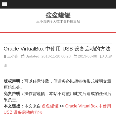
盆盆罐罐
王小喜的个人技术资料搜集站
跳
至
内
容
Oracle VirtualBox 中使用 USB 设备启动的方法
Oracle
王小喜
Updated: 2013-11-20 00:28
2013-03-08
无评
Virtua
论
中
版权声明：
可以任意转载，但请务必以超链接形式标明文章
使
原始出处。
用
免责声明：
操作需谨慎，本站不对使用此文后造成的任何后
果负责。
USB
本文链接：
本文来自
盆盆罐罐
>>
Oracle VirtualBox 中使用
设
USB 设备启动的方法