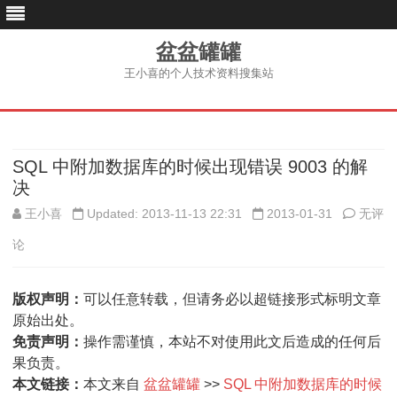
盆盆罐罐
王小喜的个人技术资料搜集站
跳
至
内
容
SQL 中附加数据库的时候出现错误 9003 的解
决
SQL
王小喜
Updated: 2013-11-13 22:31
2013-01-31
无评
中
论
附
版权声明：
可以任意转载，但请务必以超链接形式标明文章
加
原始出处。
数
免责声明：
操作需谨慎，本站不对使用此文后造成的任何后
果负责。
据
本文链接：
本文来自
盆盆罐罐
>>
SQL 中附加数据库的时候