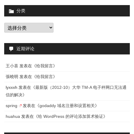
分类
分
类
近期评论
王小喜
发表在《
给我留言
》
張曉明
发表在《
给我留言
》
lyxxxh
发表在《
最新版（2012-10）大华 TM-A 电子秤网口无法通
信的解决
》
spring
发表在《
godaddy 域名注册和设置相关
》
huahua
发表在《
给 WordPress 的评论添加算术验证
》