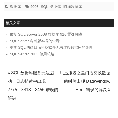
数据库
9003
,
SQL
,
数据库
,
附加数据库
相关文章 ......
» 修复 SQL Server 2008 数据库 926 置疑故障
» SQL Server 各种版本号的查看
» 更改 SQL 的端口后科脉软件无法连接数据库的处理
» SQL Server 2005 使用总结
文
SQL 数据库服务无法启
思迅服装之星门店交换数据
章
动，日志描述中出现
的时候出现 DataWindow
导
2775、3313、3456 错误的
Error 错误的解决
航
解决