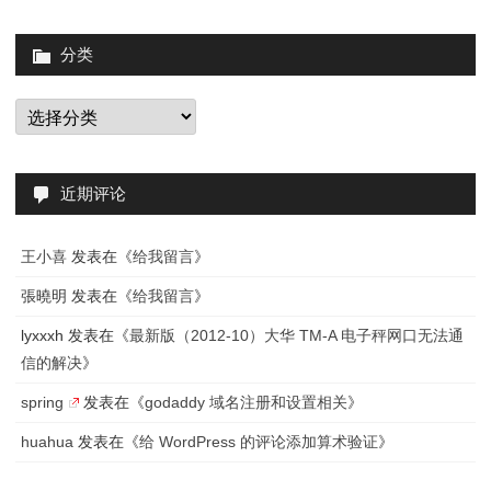
分类
分
类
近期评论
王小喜
发表在《
给我留言
》
張曉明
发表在《
给我留言
》
lyxxxh
发表在《
最新版（2012-10）大华 TM-A 电子秤网口无法通
信的解决
》
spring
发表在《
godaddy 域名注册和设置相关
》
huahua
发表在《
给 WordPress 的评论添加算术验证
》