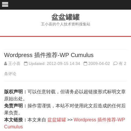
盆盆罐罐
王小喜的个人技术资料搜集站
跳
至
内
容
Wordpress 插件推荐-WP Cumulus
Wordp
王小喜
Updated: 2012-09-15 14:34
2009-04-02
有 2
插
条评论
件
版权声明：
可以任意转载，但请务必以超链接形式标明文章
推
原始出处。
荐-
免责声明：
操作需谨慎，本站不对使用此文后造成的任何后
果负责。
WP
本文链接：
本文来自
盆盆罐罐
>>
Wordpress 插件推荐-WP
Cumul
Cumulus