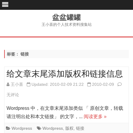
盆盆罐罐
王小喜的个人技术资料搜集站
跳
至
内
容
标签：
链接
给文章末尾添加版权和链接信息
给
王小喜
Updated: 2010-02-09 21:22
2010-02-09
文
无评论
章
Wordpress 中，在文章末尾添加类似 「 原创文章，转载
末
请注明出处和本文链接」 的文字，...
阅读更多 »
尾
Wordpress
Wordpress
,
版权
,
链接