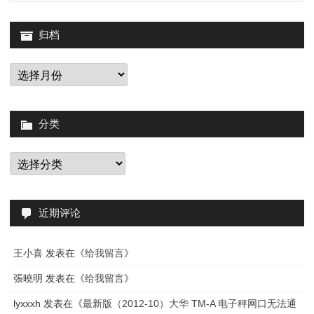
添
加
归档
版
归
档
权
和
分类
链
接
分
类
信
息
近期评论
王小喜
发表在《
给我留言
》
張曉明
发表在《
给我留言
》
lyxxxh
发表在《
最新版（2012-10）大华 TM-A 电子秤网口无法通