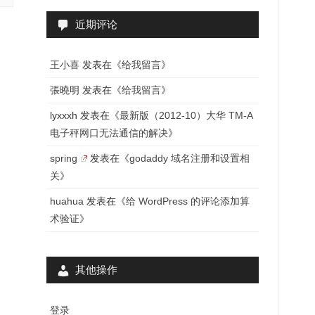
近期评论
王小喜
发表在《
给我留言
》
張曉明
发表在《
给我留言
》
lyxxxh
发表在《
最新版（2012-10）大华 TM-A
电子秤网口无法通信的解决
》
spring
发表在《
godaddy 域名注册和设置相
关
》
huahua
发表在《
给 WordPress 的评论添加算
术验证
》
其他操作
登录