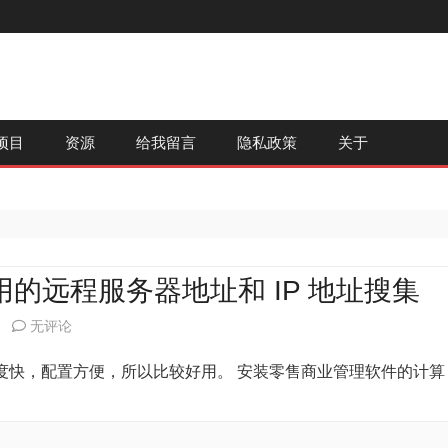
跳
项目
资源
给我留言
隐私政策
关于
至
内
容
号所使用的远程服务器地址和 IP 地址搜集
TeamViewer
无评论
获
小，速度快，配置方便，所以比较好用。 安装零售商业管理软件的计算
取
ID