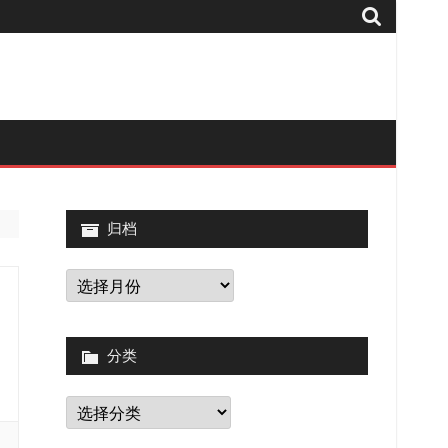
归档
归
档
分类
分
类