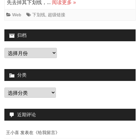
先去掉其下划线，...
阅读更多 »
级
链
Web
下划线
,
超级链接
接
归档
的
下
归
档
划
线
分类
改
分
成
类
虚
线
近期评论
王小喜
发表在《
给我留言
》