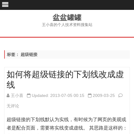
盆盆罐罐
王小喜的个人技术资料搜集站
跳
至
内
容
标签：
超级链接
如何将超级链接的下划线改成虚
线
如
王小喜
Updated: 2013-07-05 00:15
2009-03-25
何
无评论
将
超级链接的下划线默认为实线，有时候为了网页的美观或
超
者是配合页面，需要将实线变成虚线。 其思路是这样的：