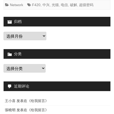
兴
Network
F420
,
中兴
,
光猫
,
电信
,
破解
,
超级密码
ZXHN
F420
归档
光
归
档
猫
破
分类
解
分
类
近期评论
王小喜
发表在《
给我留言
》
張曉明
发表在《
给我留言
》