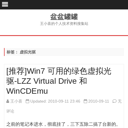
盆盆罐罐
王小喜的个人技术资料搜集站
跳
至
内
容
标签：
虚拟光驱
[推荐]Win7 可用的绿色虚拟光
驱-LZZ Virtual Drive 和
WinCDEmu
[推
王小喜
Updated: 2010-09-11 23:46
2010-09-11
无
荐]Wi
评论
可
之前的笔记本进水，彻底挂了，三下五除二搞了台新的。