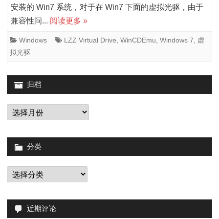
用
安装的 Win7 系统，对于在 Win7 下面的虚拟光驱，由于
兼容性问...
阅读更多 »
的
绿
Windows
LZZ Virtual Drive
,
WinCDEmu
,
Windows 7
,
虚
拟光驱
色
虚
归档
拟
归
光
档
驱-
LZZ
分类
Virtua
分
Drive
类
和
近期评论
WinC