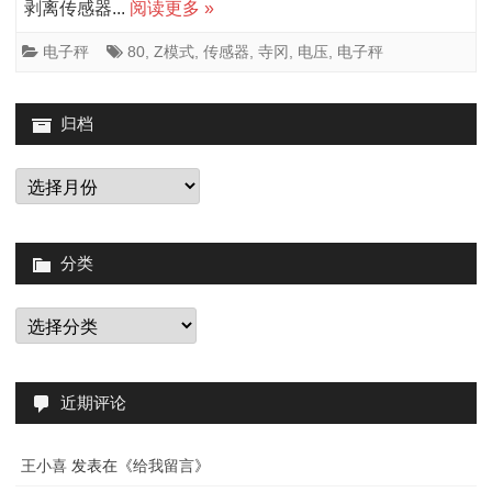
剥离传感器...
阅读更多 »
电
子
电子秤
80
,
Z模式
,
传感器
,
寺冈
,
电压
,
电子秤
秤
归档
各
传
归
档
感
器
分类
参
分
数
类
的
调
近期评论
整
王小喜
发表在《
给我留言
》