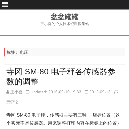
盆盆罐罐
王小喜的个人技术资料搜集站
跳
至
内
容
标签：
电压
寺冈 SM-80 电子秤各传感器参
数的调整
寺
王小喜
Updated: 2016-09-10 19:33
2012-09-13
冈
无评论
SM-
寺冈 SM-80 电子秤，传感器主要有三种： 店标位置（这
80
个实际不是传感器。用来调整打印内容在标签上的位置）