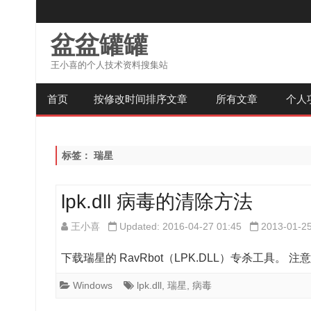
盆盆罐罐
王小喜的个人技术资料搜集站
首页
按修改时间排序文章
所有文章
个人
标签：
瑞星
lpk.dll 病毒的清除方法
王小喜
Updated: 2016-04-27 01:45
2013-01-2
下载瑞星的 RavRbot（LPK.DLL）专杀工具。 注意：
Windows
lpk.dll
,
瑞星
,
病毒