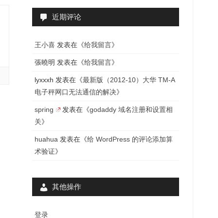
近期评论
王小喜
发表在《
给我留言
》
張曉明
发表在《
给我留言
》
lyxxxh
发表在《
最新版（2012-10）大华 TM-A
电子秤网口无法通信的解决
》
spring
发表在《
godaddy 域名注册和设置相
关
》
huahua
发表在《
给 WordPress 的评论添加算
术验证
》
其他操作
登录